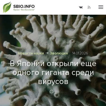
Новости науки
Эволюция
14.01.2026
В Японии открыли ещё
одного гиганта среди
вирусов
0