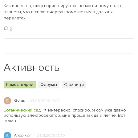
Как известно, птицы ориентируются по магнитному полю
планеты, что в свою очередь помогает им в дальних
перелетах.
2
Активность
Комментарии
Форумы
Страницы
Goras
03.08.2026 17:07
Ботанический сад
Интересно, спасибо. Я сам уже давно
использую электросекатор, мне проще так да и легче. Вот
недав...
Angpikorn
25.11.2025 12:30