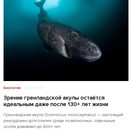
Биология
14.01.2026
Зрение гренландской акулы остаётся
идеальным даже после 130+ лет жизни
Гренландская акула (Somniosus microcephalus) — настоящий
рекордсмен долголетия среди позвоночных: отдельные
особи доживают до 400+ лет.