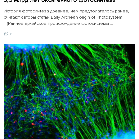
3,5 млрд лет оксигенного фотосинтеза
История фотосинтеза древнее, чем предполагалось ранее,
считают авторы статьи Early Archean origin of Photosystem
II (Раннее архейское происхождение фотосистемы ...
0