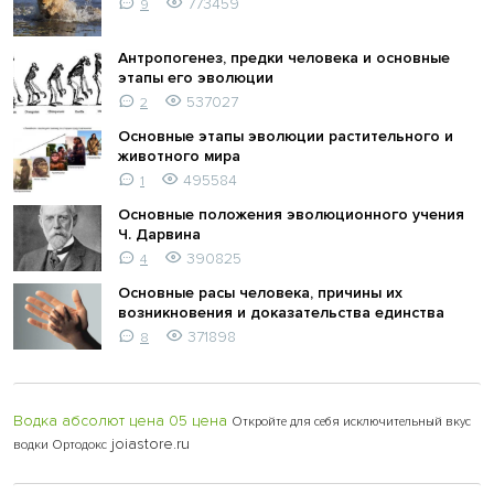
773459
9
Антропогенез, предки человека и основные
этапы его эволюции
537027
2
Основные этапы эволюции растительного и
животного мира
495584
1
Основные положения эволюционного учения
Ч. Дарвина
390825
4
Основные расы человека, причины их
возникновения и доказательства единства
371898
8
Водка абсолют цена 05 цена
Откройте для себя исключительный вкус
joiastore.ru
водки Ортодокс