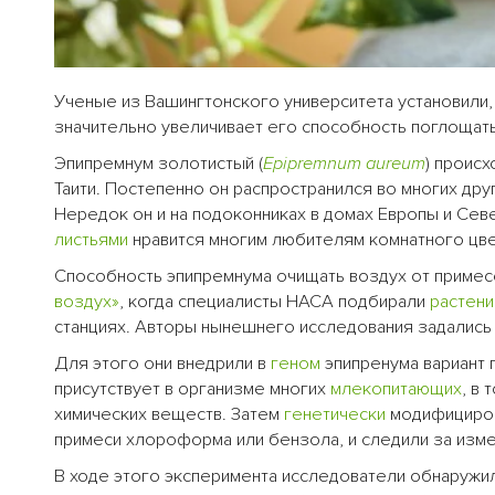
Ученые из Вашингтонского университета установили,
значительно увеличивает его способность поглощат
Эпипремнум золотистый (
Epipremnum aureum
) проис
Таити. Постепенно он распространился во многих дру
Нередок он и на подоконниках в домах Европы и Сев
листьями
нравится многим любителям комнатного цве
Способность эпипремнума очищать воздух от приме
воздух»
, когда специалисты НАСА подбирали
растени
станциях. Авторы нынешнего исследования задались
Для этого они внедрили в
геном
эпипренума вариант 
присутствует в организме многих
млекопитающих
, в 
химических веществ. Затем
генетически
модифициро
примеси хлороформа или бензола, и следили за изме
В ходе этого эксперимента исследователи обнаружи