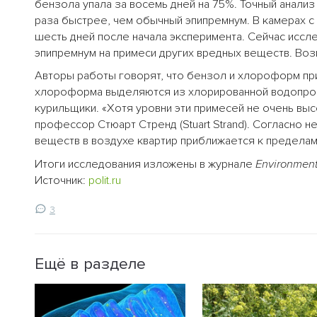
бензола упала за восемь дней на 75%. Точный анали
раза быстрее, чем обычный эпипремнум. В камерах с
шесть дней после начала эксперимента. Сейчас иссл
эпипремнум на примеси других вредных веществ. Воз
Авторы работы говорят, что бензол и хлороформ пр
хлороформа выделяются из хлорированной водопрово
курильщики. «Хотя уровни эти примесей не очень выс
профессор Стюарт Стренд (Stuart Strand). Согласно 
веществ в воздухе квартир приближается к предела
Итоги исследования изложены в журнале
Environment
Источник:
polit.ru
3
Ещё в разделе