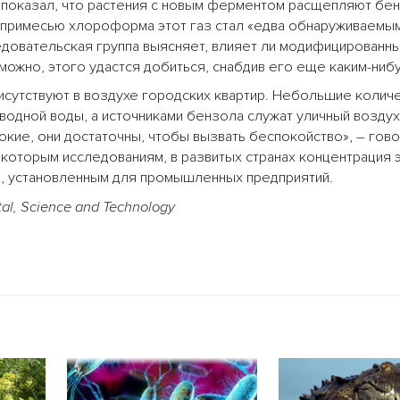
з показал, что растения с новым ферментом расщепляют бен
 примесью хлороформа этот газ стал «едва обнаруживаемым
едовательская группа выясняет, влияет ли модифицированн
можно, этого удастся добиться, снабдив его еще каким-ниб
исутствуют в воздухе городских квартир. Небольшие колич
дной воды, а источниками бензола служат уличный воздух
окие, они достаточны, чтобы вызвать беспокойство», – гов
некоторым исследованиям, в развитых странах концентрация 
м, установленным для промышленных предприятий.
al, Science and Technology