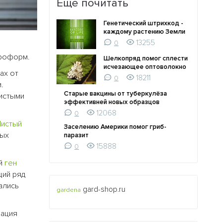
Ещё почитать
Генетический штрихкод -
каждому растению Земли
13255
0
ороформ.
Шелкопряд помог сплести
исчезающее оптоволокно
ах от
18211
0
.
Старые вакцины от туберкулёза
истыми
эффективней новых образцов
12068
0
Чистый
Заселению Америки помог гриб-
ных
паразит
15888
0
ый
ген
щий ряд
ались
gard-shop.ru
gardena
рация