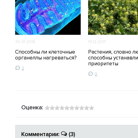
30.01.2018
19.12.2017
Способны ли клеточные
Растения, словно л
органеллы нагреваться?
способны устанавл
приоритеты
2
0
Оценка:
Комментарии:
(3)