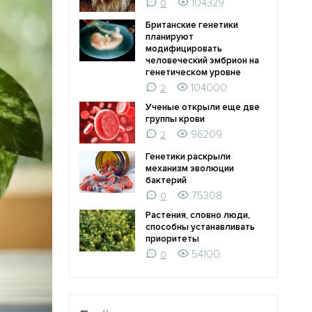
104329
0
Британские генетики
планируют
модифицировать
человеческий эмбрион на
генетическом уровне
104000
2
Ученые открыли еще две
группы крови
96209
2
Генетики раскрыли
механизм эволюции
бактерий
75308
0
Растения, словно люди,
способны устанавливать
приоритеты
54100
0