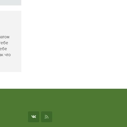
матом
тебе
тебе
ак что