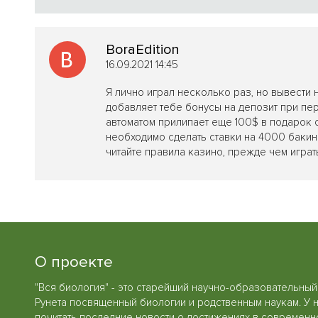
BoraEdition
16.09.2021 14:45
Я лично играл несколько раз, но вывести н
добавляет тебе бонусы на депозит при пер
автоматом прилипает еще 100$ в подарок о
необходимо сделать ставки на 4000 бакинс
читайте правила казино, прежде чем играт
О проекте
"Вся биология" - это старейший научно-образовательный
Рунета посвященный биологии и родственным наукам. У 
почитать последние новости о достижениях в современн