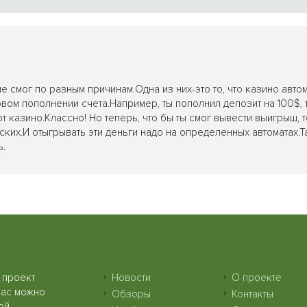
е смог по разным причинам.Одна из них-это то, что казино авто
вом пополнении счета.Например, ты пополнил депозит на 100$, 
т казино.Классно! Но теперь, что бы ты смог вывести выигрыш, 
ких.И отыгрывать эти деньги надо на определенных автоматах.Т
ь.
 проект
Новости
О проекте
нас можно
Обзоры
Контакты
ой