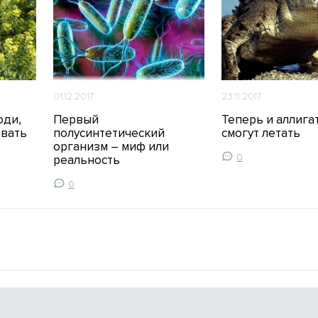
01.12.2017
23.11.2017
юди,
Первый
Теперь и аллига
ивать
полусинтетический
смогут летать
организм – миф или
0
реальность
0