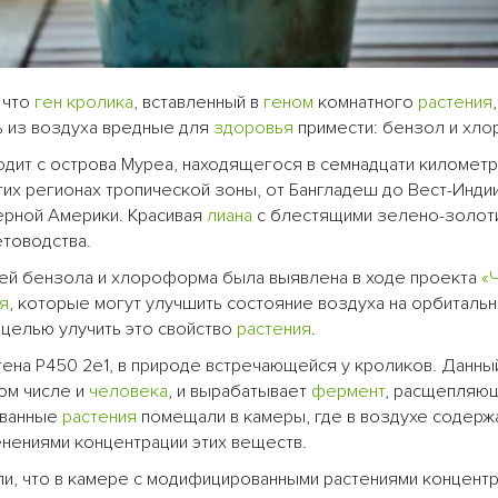
 что
ген
кролика
, вставленный в
геном
комнатного
растения
,
ь из воздуха вредные для
здоровья
примести: бензол и хл
ходит с острова Муреа, находящегося в семнадцати километр
гих регионах тропической зоны, от Бангладеш до Вест-Индии
ерной Америки. Красивая
лиана
с блестящими зелено-золот
товодства.
сей бензола и хлороформа была выявлена в ходе проекта
«
я
, которые могут улучшить состояние воздуха на орбиталь
 целью улучить это свойство
растения
.
гена P450 2e1, в природе встречающейся у кроликов. Данн
том числе и
человека
, и вырабатывает
фермент
, расщепляю
ванные
растения
помещали в камеры, где в воздухе содерж
нениями концентрации этих веществ.
ли, что в камере с модифицированными растениями концент