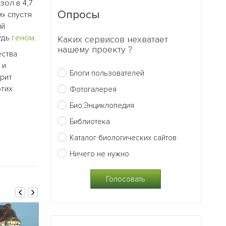
зол в 4,7
Опросы
» спустя
ый
удь
геном
.
Каких сервисов нехватает
нашему проекту ?
ества
 и
Блоги пользователей
орит
этих
Фотогалерея
Био.Энциклопедия
Библиотека
Каталог биологических сайтов
Ничего не нужно