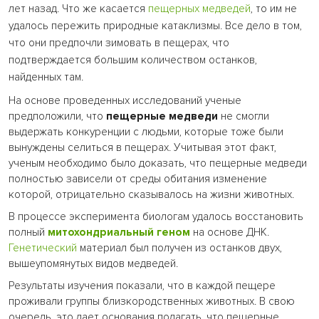
лет назад. Что же касается
пещерных медведей
, то им не
удалось пережить природные катаклизмы. Все дело в том,
что они предпочли зимовать в пещерах, что
подтверждается большим количеством останков,
найденных там.
На основе проведенных исследований ученые
предположили, что
пещерные медведи
не смогли
выдержать конкуренции с людьми, которые тоже были
вынуждены селиться в пещерах. Учитывая этот факт,
ученым необходимо было доказать, что пещерные медведи
полностью зависели от среды обитания изменение
которой, отрицательно сказывалось на жизни животных.
В процессе эксперимента биологам удалось восстановить
полный
митохондриальный
геном
на основе ДНК.
Генетический
материал был получен из останков двух,
вышеупомянутых видов медведей.
Результаты изучения показали, что в каждой пещере
проживали группы близкородственных животных. В свою
очередь, это дает основания полагать, что пещерные