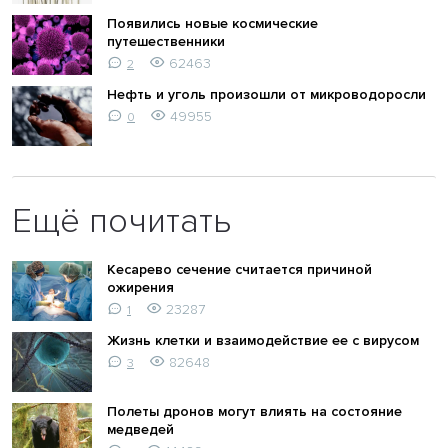
Появились новые космические
путешественники
62463
2
Нефть и уголь произошли от микроводоросли
49955
0
Ещё почитать
Кесарево сечение считается причиной
ожирения
23287
1
Жизнь клетки и взаимодействие ее с вирусом
82648
3
Полеты дронов могут влиять на состояние
медведей