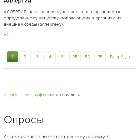
Аллергия
АЛЛЕРГИЯ, повышенная чувствительность организма к
определённому веществу, попадающему в организм из
внешней среды (аллергену).
1
1
2
3
4
5
25
50
75
Вперёд
sov-art.ru
форум советский фарфор купить в
Опросы
Каких сервисов нехватает нашему проекту ?