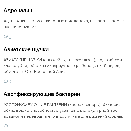
Адреналин
АДРЕНАЛИН, гормон животных и человека, вырабатываемый
надпочечниками.
2
Азиатские щучки
АЗИАТСКИЕ ЩУЧКИ (аплохейлы, аплохейлюсы), род рыб сем.
карпозубых, объекты аквариумного рыбоводства. 6 видов,
обитают в Юго-Восточной Азии.
0
Азотфиксирующие бактерии
АЗОТФИКСИРУЮЩИЕ БАКТЕРИИ (азотфиксаторы), бактерии,
обладающие способностью усваивать молекулярный азот
воздуха и переводить его в доступные для растений формы.
0