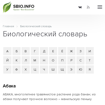
Главная
Биологический словарь
Биологический словарь
А
Б
В
Г
Д
Е
Ё
Ж
З
И
Й
К
Л
М
Н
О
П
Р
С
Т
У
Ф
Х
Ц
Ч
Ш
Щ
Э
Ю
Я
Абака
АБАКА, многолетнее травянистое растение рода банан; из
абаки получают прочное волокно – манильскую пеньку.