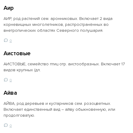
Аир
АИР, род растений сем. аронниковых. Включает 2 вида
корневищных многолетников, распространённых во
внетропических областях Северного полушария.
0
Аистовые
АИСТОВЫЕ, семейство птиц отр. аистообразных. Включает 17
видов крупных (дл.
0
Айва
АЙВА, род деревьев и кустарников сем. розоцветных.
Включает единственный вид – айву обыкновенную, или
продолговатую.
0