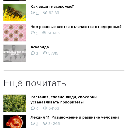
Как видят насекомые?
62183
0
Чем раковые клетки отличаются от здоровых?
60405
1
Аскарида
57815
2
Ещё почитать
Растения, словно люди, способны
устанавливать приоритеты
54163
0
Лекция 11. Размножение и развитие человека
84265
2