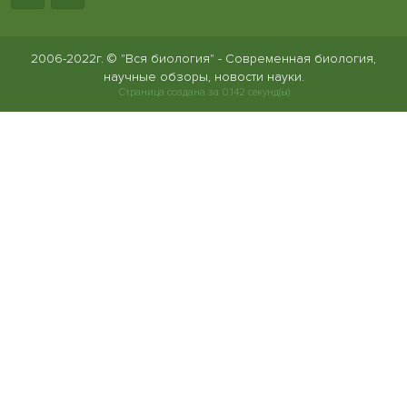
2006-2022г. © "Вся биология" - Современная биология,
научные обзоры, новости науки.
Страница создана за 0.142 секунд(ы)