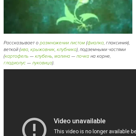
Рассказывает о
размножении
листом
(
фиалка
, глаксиния),
веткой (
ива
,
крыжовник
,
клубника
), подземными частями
(
картофель
—
клубень
,
малина
—
почка
на корне,
гладиолус
—
луковица
).