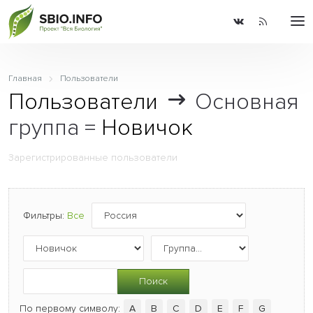
Главная
Пользователи
Пользователи
Основная
группа =
Новичок
Зарегистрированные пользователи
Фильтры:
Все
Поиск
По первому символу:
A
B
C
D
E
F
G