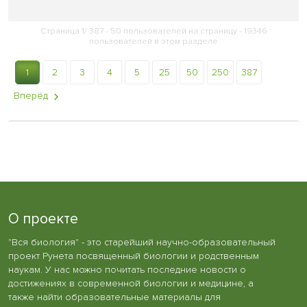
Страница 1/ 387 - 50 пользователей на страницу - 19346
пользователей в этом разделе
1
2
3
4
5
25
50
250
387
Вперёд
О проекте
"Вся биология" - это старейший научно-образовательный
проект Рунета посвященный биологии и родственным
наукам. У нас можно почитать последние новости о
достижениях в современной биологии и медицине, а
также найти образовательные материалы для