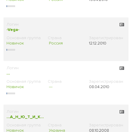
-Vega-
Новичок
Россия
12.12.2010
...
Новичок
---
08.04.2010
...А_Н_Ю_Т_И_К...
Новичок
Украина
08.10.2008