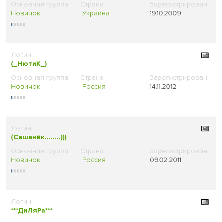
Новичок
Украина
19.10.2009
(_НютиК_)
Новичок
Россия
14.11.2012
(Сашанёк........)))
Новичок
Россия
09.02.2011
***ДиЛяРа***