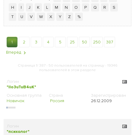
H
I
J
K
L
M
N
O
P
Q
R
S
T
U
V
W
X
Y
Z
%
1
2
3
4
5
25
50
250
387
Вперёд
Страница 1/ 387 - 50 пользователей на страницу - 19346
пользователей в этом разделе
"IIo3uTuB4uK"
Новичок
Россия
26.12.2009
"психолог"