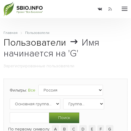
Главная
Пользователи
Пользователи
Имя
начинается на 'G'
Зарегистрированные пользователи
Фильтры:
Все
Поиск
По первому символу:
A
B
C
D
E
F
G