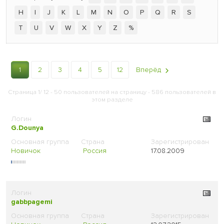
H
I
J
K
L
M
N
O
P
Q
R
S
T
U
V
W
X
Y
Z
%
1
2
3
4
5
12
Вперёд
Страница 1/ 12 - 50 пользователей на страницу - 586 пользователей в
этом разделе
G.Dounya
Новичок
Россия
17.08.2009
gabbpagemi