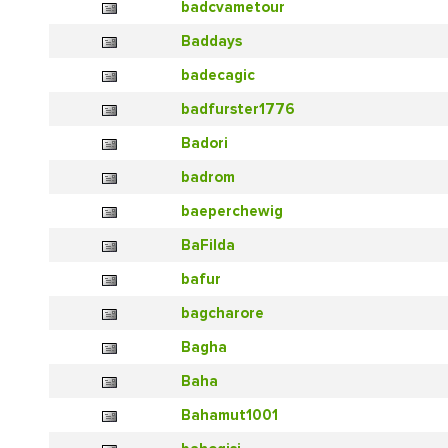
badcvametour
Baddays
badecagic
badfurster1776
Badori
badrom
baeperchewig
BaFilda
bafur
bagcharore
Bagha
Baha
Bahamut1001