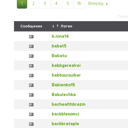
1
2
3
4
5
16
Вперёд
Стран
Сообщение
Логин
b.nina14
babat5
Babatu
babbgerealrei
babbsursuibar
Babienko15
Babulechka
bachealthbrazin
backblesomci
backbrataple