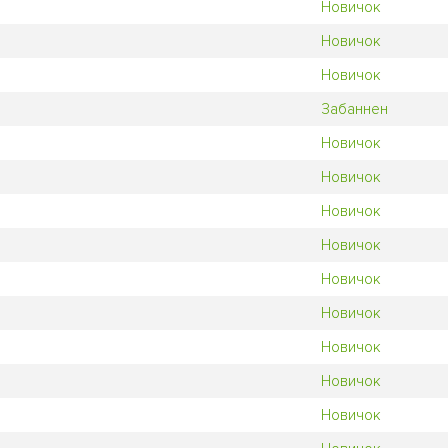
Новичок
Новичок
Новичок
Забаннен
Новичок
Новичок
Новичок
Новичок
Новичок
Новичок
Новичок
Новичок
Новичок