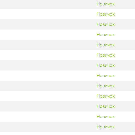
Новичок
Новичок
Новичок
Новичок
Новичок
Новичок
Новичок
Новичок
Новичок
Новичок
Новичок
Новичок
Новичок