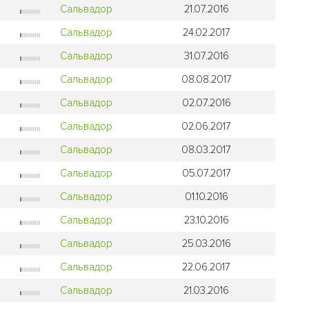
Сальвадор
21.07.2016
Сальвадор
24.02.2017
Сальвадор
31.07.2016
Сальвадор
08.08.2017
Сальвадор
02.07.2016
Сальвадор
02.06.2017
Сальвадор
08.03.2017
Сальвадор
05.07.2017
Сальвадор
01.10.2016
Сальвадор
23.10.2016
Сальвадор
25.03.2016
Сальвадор
22.06.2017
Сальвадор
21.03.2016