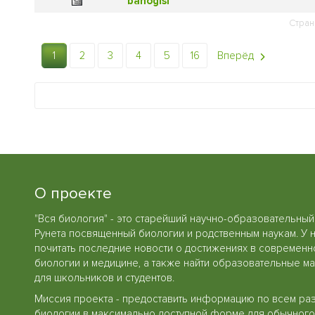
bahogisi
Стран
1
2
3
4
5
16
Вперёд
О проекте
"Вся биология" - это старейший научно-образовательный
Рунета посвященный биологии и родственным наукам. У 
почитать последние новости о достижениях в современн
биологии и медицине, а также найти образовательные м
для школьников и студентов.
Миссия проекта - предоставить информацию по всем ра
биологии в максимально доступной форме для обычного 