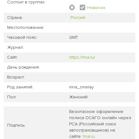
Состоит в группах:
Новичок
Страна:
Россия
Местоположение:
Часовой пояс:
GMT
Журнал:
Сайт:
https://1rsa.ru/
День рождения:
Возраст:
Род занятий:
irina_smelay
Пол:
Женский
Безопасное оформление
полиса ОСАГО онлайн через
РСА (Российский союз
Подпись:
автостраховщиков) на
сайте:
1rsa.ru
.