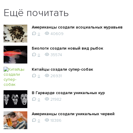
Ещё почитать
Американцы создали асоциальных муравьев
40609
0
Биологи создали новый вид рыбок
35574
0
Китайцы создали супер-собак
26931
0
В Гарварде создали уникальных кур
21982
0
Американцы создали уникальных червей
18386
0