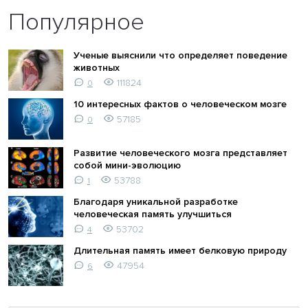
Популярное
Ученые выяснили что определяет поведение
животных
111824
0
10 интересных фактов о человеческом мозге
57185
0
Развитие человеческого мозга представляет
собой мини-эволюцию
53788
1
Благодаря уникальной разработке
человеческая память улучшиться
53702
4
Длительная память имеет белковую природу
47954
6