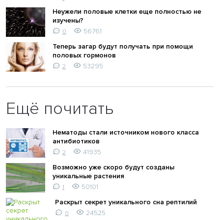
Неужели половые клетки еще полностью не
изучены?
56761
0
Теперь загар будут получать при помощи
половых гормонов
53295
2
Ещё почитать
Нематоды стали источником нового класса
антибиотиков
41935
2
Возможно уже скоро будут созданы
уникальные растения
50101
1
Раскрыт секрет уникального сна рептилий
24525
0