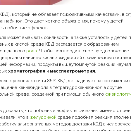
КБД), который не обладает психоактивными качествами, в с
ннабинол. Это дает четкие объяснения, почему у детей,
ись побочные эффекты.
ла может вызывать сонливость, а также усталость у детей-
еных в кислой среде КБД распадается с образованием
еств данного
рода
. Чтобы подтвердить свое предположение
двергался влиянию кислых жидкостей с химическим составо
щей информации, продукты вышеупомянутой реакции изучал
орых
хроматография
и
масспектрометрия
.
кислых условиях почти 85% КБД деградирует на протяжении 
вращение каннабидиола в тетрагидроканнабинол а другие
трольной среде, созданной при помощи обычного
физиологи
ось доказать, что побочные эффекты связанны именно с пр
казали, что в
желудочной
среде подобная реакция вполне 
зработку альтернативных методов доставки КБД в человечес
 методику, которая не будет сопровождаться образованием