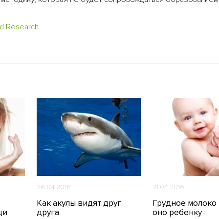
id Research
26.04.2016
21.04.2016
Как акулы видят друг
Грудное молоко 
щи
друга
оно ребенку