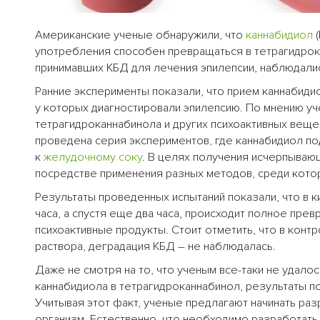
Американские ученые обнаружили, что
каннабидиол
(
употребления способен превращаться в тетрагидрока
принимавших КБД для лечения эпилепсии, наблюдал
Ранние эксперименты показали, что прием каннабидио
у которых диагностировали эпилепсию. По мнению уч
тетрагидроканнабинола и других психоактивных вещ
проведена серия экспериментов, где каннабидиол по
к
желудочному соку
. В целях получения исчерпываю
посредстве применения разных методов, среди кот
Результаты проведенных испытаний показали, что в 
часа, а спустя еще два часа, происходит полное пре
психоактивные продукты. Стоит отметить, что в кон
раствора, деградация КБД – не наблюдалась.
Даже не смотря на то, что ученым все-таки не удал
каннабидиола в тетрагидроканнабинол, результаты по
Учитывая этот факт, ученые предлагают начинать ра
организм. Естественно, что необходимо разработать