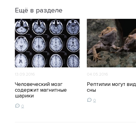
Ещё в разделе
13.09.2016
04.05.2016
е
Человеческий мозг
Рептилии могут ви
содержит магнитные
сны
шарики
0
0