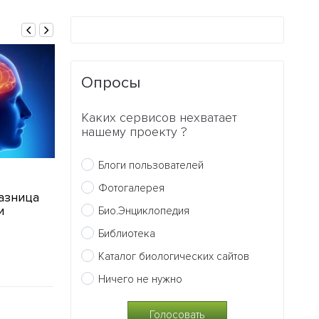
Опросы
22.10.2015
Раскрыт секр
Каких сервисов нехватает
уникального 
нашему проекту ?
рептилий
0
Блоги пользователей
27.11.2015
Фотогалерея
разница
У рыб есть сознание
и
Био.Энциклопедия
0
Библиотека
Каталог биологических сайтов
Ничего не нужно