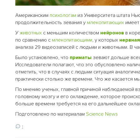
Американским
психологам
из Университета штата Нью
продолжительность зевания у
млекопитающих
имеет
У
животных
с меньшим количеством
нейронов
в кор
по сравнению с
млекопитающими
, у которых
нервная
анализа 29 видеозаписей с людьми и животными. В час
Было установлено, что
приматы
зевают дольше всех.
Исследователи полагают, что это обусловлено налич
отметить, что в случаях с людьми ситуация аналогич
практически столько же времени. Что же касается мы
По мнению ученых, главной причиной наблюдаемой в
головному мозгу и его охлаждение, которое происх
больше времени требуется на его дальнейшее охла
Подготовлено по материалам
Science News
1