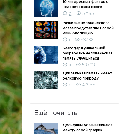
10 интересных фактов о
человеческом мозге
57185
0
Развитие человеческого
мозга представляет собой
мини-эволюцию
53788
1
Благодаря уникальной
разработке человеческая
память улучшиться
53703
4
Длительная память имеет
белковую природу
47955
6
Ещё почитать
Дельфины устанавливают
между собой график