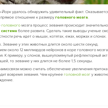
-Йорк удалось обнаружить удивительный факт. Оказывается
 прямое отношение к размеру
головного мозга
.
е
головного
мозга процесс зевания происходит значительн
 система
более развита. Сделать такие выводы ученые см
тности речь идет о мышах, котятах, ежах, моржах и слонах.
 Зевание у этих животных длится около шести секунд.
ием около 12 миллиардов нейронов в коре головного мозга
ная. К примеру, у слонов, вышеупомянутый рефлекторный акт
шей, то зевание у них длится не более 1,5 секунды.
заимосвязи можно считать обеспечение увеличения притока 
одит вовремя зевания. Чем крупнее
головной мозг
у животн
ждение.