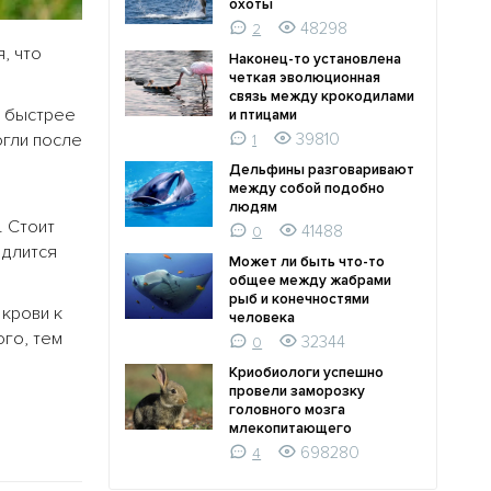
охоты
48298
2
, что
Наконец-то установлена
четкая эволюционная
связь между крокодилами
о быстрее
и птицами
огли после
39810
1
Дельфины разговаривают
между собой подобно
людям
. Стоит
41488
0
 длится
Может ли быть что-то
общее между жабрами
рыб и конечностями
крови к
человека
ого, тем
32344
0
Криобиологи успешно
провели заморозку
головного мозга
млекопитающего
698280
4