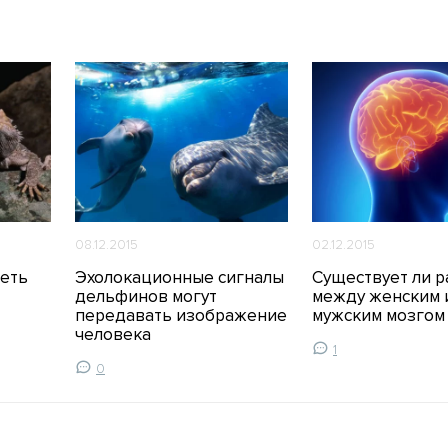
08.12.2015
02.12.2015
деть
Эхолокационные сигналы
Существует ли 
дельфинов могут
между женским 
передавать изображение
мужским мозгом
человека
1
0