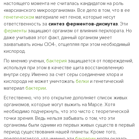
настоящего момента не считалась кандидатом на роль
«марсианского микроорганизма». Все дело в том, что в ее
генетическом
материале нет генов, которые несут
ответственность за
синтез ферментов-дисмутаз
. Эти
ферменты
защищают организм от влияния перхлората. Но
даже учитывая этот факт, данный организм умеет
захватывать ионы ClO4-, отщепляя при этом необходимый
кислород.
По мнению ученых,
бактерия
защищается от повреждений,
используя при этом в качестве щита восстановленную
внутри серу. Именно за счет серы соединение хлора и
кислорода не может уничтожать
белки
и генетический
материал
бактерии
.
Естественно, что это открытие дополняет список живых
организмов, которые могут выжить на Марсе. Хотя
необходимо подчеркнуть, что это чисто с теоретической
точки зрения. Ведь нельзя забывать о том, что эти
организмы были одними из первых живых существ в первый
период существования нашей планеты. Кроме того,
предполагается, что именно эти
бактерии
могли оказать