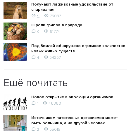
Получают ли животные удовольствие от
спаривания
75033
5
О роли грибов в природе
61774
0
Под Землей обнаружено огромное количество
новых живых существ
54257
4
Ещё почитать
Новое открытие в эволюции организмов
46360
1
Источником патогенных организмов может
быть больница, а не другой человек
55015
2