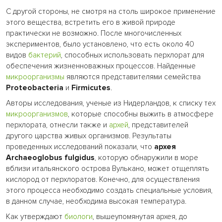
С другой стороны, не смотря на столь широкое применение
этого вещества, встретить его в живой природе
практически не возможно. После многочисленных
экспериментов, было установлено, что есть около 40
видов
бактерий
, способных использовать перхлорат для
обеспечения жизненноважных процессов. Найденные
микроорганизмы
являются представителями семейства
Proteobacteria
и
Firmicutes
.
Авторы исследования, ученые из Нидерландов, к списку тех
микроорганизмов
, которые способны выжить в атмосфере
перхлората, отнесли также и
архей
, представителей
другого царства живых организмов. Результаты
проведенных исследований показали, что
архея
Archaeoglobus fulgidus
, которую обнаружили в море
вблизи итальянского острова Вулькано, может отщеплять
кислород от перхлоратов. Конечно, для осуществления
этого процесса необходимо создать специальные условия,
в данном случае, необходима высокая температура.
Как утверждают
биологи
, вышеупомянутая архея, до