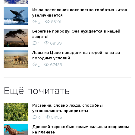
Из-за потепления количество горбатых китов
увеличивается
86191
2
Берегите природу! Она нуждается в нашей
защите!
68169
1
Львы из Цаво нападали на людей не из-за
погодных условий
67485
1
Ещё почитать
Растения, словно люди, способны
устанавливать приоритеты
54155
0
Древний тирекс был самым сильным хищником
на планете