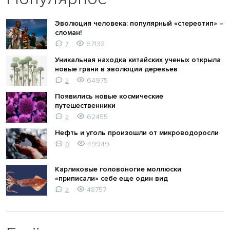
Эволюция человека: популярный «стереотип» –
сломан!
67132
7
Уникальная находка китайских ученых открыла
новые грани в эволюции деревьев
64975
2
Появились новые космические
путешественники
62455
2
Нефть и уголь произошли от микроводоросли
49949
0
Карликовые головоногие моллюски
«приписали» себе еще один вид
48757
2