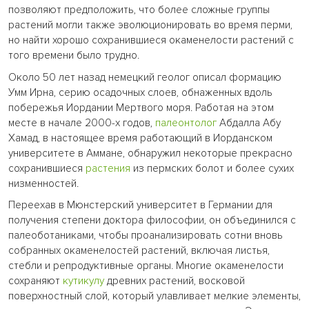
позволяют предположить, что более сложные группы
растений могли также эволюционировать во время перми,
но найти хорошо сохранившиеся окаменелости растений с
того времени было трудно.
Около 50 лет назад немецкий геолог описал формацию
Умм Ирна, серию осадочных слоев, обнаженных вдоль
побережья Иордании Мертвого моря. Работая на этом
месте в начале 2000-х годов,
палеонтолог
Абдалла Абу
Хамад, в настоящее время работающий в Иорданском
университете в Аммане, обнаружил некоторые прекрасно
сохранившиеся
растения
из пермских болот и более сухих
низменностей.
Переехав в Мюнстерский университет в Германии для
получения степени доктора философии, он объединился с
палеоботаниками, чтобы проанализировать сотни вновь
собранных окаменелостей растений, включая листья,
стебли и репродуктивные органы. Многие окаменелости
сохраняют
кутикулу
древних растений, восковой
поверхностный слой, который улавливает мелкие элементы,