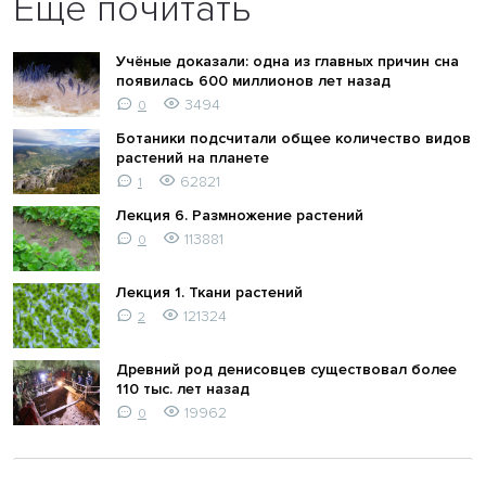
Ещё почитать
Учёные доказали: одна из главных причин сна
появилась 600 миллионов лет назад
3494
0
Ботаники подсчитали общее количество видов
растений на планете
62821
1
Лекция 6. Размножение растений
113881
0
Лекция 1. Ткани растений
121324
2
Древний род денисовцев существовал более
110 тыс. лет назад
19962
0