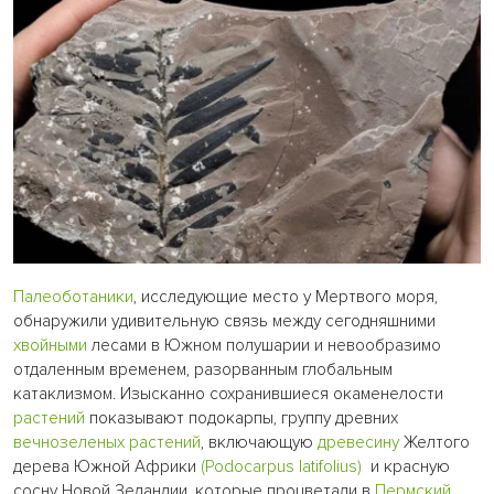
Палеоботаники
, исследующие место у Мертвого моря,
обнаружили удивительную связь между сегодняшними
хвойными
лесами в Южном полушарии и невообразимо
отдаленным временем, разорванным глобальным
катаклизмом. Изысканно сохранившиеся окаменелости
растений
показывают подокарпы, группу древних
вечнозеленых растений
, включающую
древесину
Желтого
дерева Южной Африки
(Podocarpus latifolius)
и красную
сосну Новой Зеландии, которые процветали в
Пермский