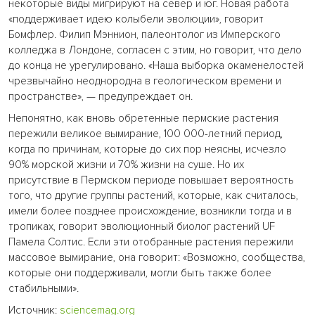
некоторые виды мигрируют на север и юг. Новая работа
«поддерживает идею колыбели эволюции», говорит
Бомфлер. Филип Мэннион, палеонтолог из Имперского
колледжа в Лондоне, согласен с этим, но говорит, что дело
до конца не урегулировано. «Наша выборка окаменелостей
чрезвычайно неоднородна в геологическом времени и
пространстве», — предупреждает он.
Непонятно, как вновь обретенные пермские растения
пережили великое вымирание, 100 000-летний период,
когда по причинам, которые до сих пор неясны, исчезло
90% морской жизни и 70% жизни на суше. Но их
присутствие в Пермском периоде повышает вероятность
того, что другие группы растений, которые, как считалось,
имели более позднее происхождение, возникли тогда и в
тропиках, говорит эволюционный биолог растений UF
Памела Солтис. Если эти отобранные растения пережили
массовое вымирание, она говорит: «Возможно, сообщества,
которые они поддерживали, могли быть также более
стабильными».
Источник:
sciencemag.org