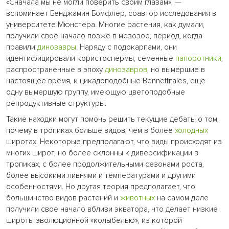
«Сначала мы не могли поверить своим глазам», —
вспоминает Бенджамин Бомфлер, соавтор исследования в
университете Мюнстера. Многие растения, как думали,
получили свое начало позже в мезозое, период, когда
правили
динозавры
. Наряду с подокарпами, они
идентифицировали користоспермы, семенные
папоротники
,
распространенные в эпоху
динозавров
, но вымершие в
настоящее время, и цикадоподобные Bennettitales, еще
одну вымершую группу, имеющую цветоподобные
репродуктивные структуры.
Такие находки могут помочь решить текущие дебаты о том,
почему в тропиках больше видов, чем в более
холодных
широтах. Некоторые предполагают, что виды происходят из
многих широт, но более склонны к диверсификации в
тропиках, с более продолжительными сезонами роста,
более высокими ливнями и температурами и другими
особенностями. Но другая теория предполагает, что
большинство видов растений и
животных
на самом деле
получили свое начало вблизи экватора, что делает низкие
широты эволюционной «колыбелью», из которой