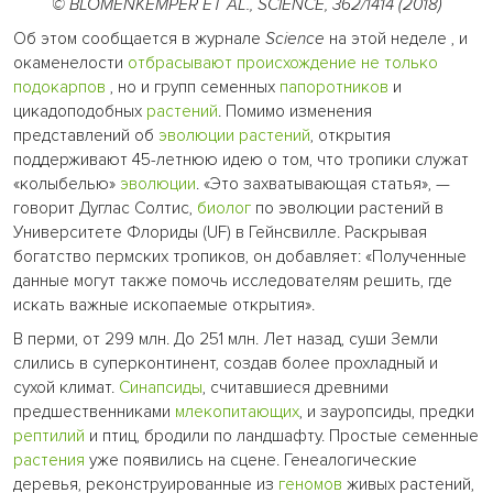
© BLOMENKEMPER ET AL., SCIENCE, 362/1414 (2018)
Об этом сообщается в журнале
Science
на этой неделе , и
окаменелости
отбрасывают происхождение не только
подокарпов
, но и групп семенных
папоротников
и
цикадоподобных
растений
. Помимо изменения
представлений об
эволюции растений
, открытия
поддерживают 45-летнюю идею о том, что тропики служат
«колыбелью»
эволюции
. «Это захватывающая статья», —
говорит Дуглас Солтис,
биолог
по эволюции растений в
Университете Флориды (UF) в Гейнсвилле. Раскрывая
богатство пермских тропиков, он добавляет: «Полученные
данные могут также помочь исследователям решить, где
искать важные ископаемые открытия».
В перми, от 299 млн. До 251 млн. Лет назад, суши Земли
слились в суперконтинент, создав более прохладный и
сухой климат.
Синапсиды
, считавшиеся древними
предшественниками
млекопитающих
, и зауропсиды, предки
рептилий
и птиц, бродили по ландшафту. Простые семенные
растения
уже появились на сцене. Генеалогические
деревья, реконструированные из
геномов
живых растений,