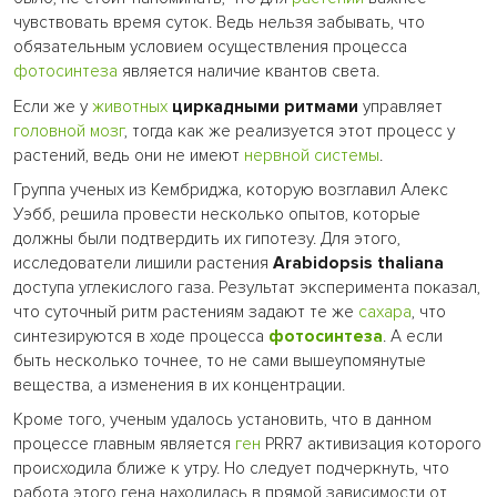
чувствовать время суток. Ведь нельзя забывать, что
обязательным условием осуществления процесса
фотосинтеза
является наличие квантов света.
Если же у
животных
циркадными ритмами
управляет
головной мозг
, тогда как же реализуется этот процесс у
растений, ведь они не имеют
нервной системы
.
Группа ученых из Кембриджа, которую возглавил Алекс
Уэбб, решила провести несколько опытов, которые
должны были подтвердить их гипотезу. Для этого,
исследователи лишили растения
Arabidopsis thaliana
доступа углекислого газа. Результат эксперимента показал,
что суточный ритм растениям задают те же
сахара
, что
синтезируются в ходе процесса
фотосинтеза
. А если
быть несколько точнее, то не сами вышеупомянутые
вещества, а изменения в их концентрации.
Кроме того, ученым удалось установить, что в данном
процессе главным является
ген
PRR7 активизация которого
происходила ближе к утру. Но следует подчеркнуть, что
работа этого гена находилась в прямой зависимости от