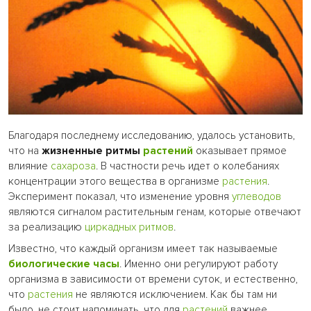
Благодаря последнему исследованию, удалось установить,
что на
жизненные ритмы
растений
оказывает прямое
влияние
сахароза
. В частности речь идет о колебаниях
концентрации этого вещества в организме
растения
.
Эксперимент показал, что изменение уровня
углеводов
являются сигналом растительным генам, которые отвечают
за реализацию
циркадных ритмов
.
Известно, что каждый организм имеет так называемые
биологические часы
. Именно они регулируют работу
организма в зависимости от времени суток, и естественно,
что
растения
не являются исключением. Как бы там ни
было, не стоит напоминать, что для
растений
важнее