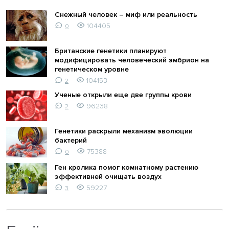
Снежный человек – миф или реальность
104405
0
Британские генетики планируют
модифицировать человеческий эмбрион на
генетическом уровне
104153
2
Ученые открыли еще две группы крови
96238
2
Генетики раскрыли механизм эволюции
бактерий
75388
0
Ген кролика помог комнатному растению
эффективней очищать воздух
59227
3