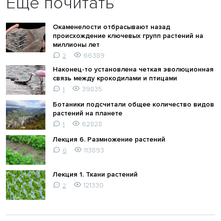
Ещё почитать
Окаменелости отбрасывают назад
происхождение ключевых групп растений на
миллионы лет
66389
2
Наконец-то установлена четкая эволюционная
связь между крокодилами и птицами
39835
1
Ботаники подсчитали общее количество видов
растений на планете
62828
1
Лекция 6. Размножение растений
113893
0
Лекция 1. Ткани растений
121330
2