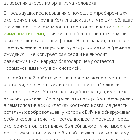
выведения вируса из организма человека.
В предыдущих исследования с помощью «пробирочных»
экспериментов группа Коллинз доказала, что ВИЧ обладает
возможностью инфицировать гематопоэтические
клетки
иммунной системы
, причем способен оставаться внутри
этих клеток в латентной форме. Это означает, что после
проникновения в такую клетку вирус остается в "режиме
ожидания" - не копирует сам себя и не выходит,
размножившись, наружу, благодаря чему остается
незамеченным иммунной системой.
В своей новой работе ученые провели эксперименты с
клетками, извлеченными из костного мозга 15 людей,
зараженных ВИЧ. У всех шести добровольцев, имевших
высокий уровень ВИЧ в крови, этот вирус был обнаружен и
в гематопоэтических клетках костного мозга. Из девяти
остальных добровольцев, у которых ВИЧ не обнаруживал
себя в крови в течение последних шести месяцев перед
экспериментом, этот вирус был обнаружен у четырех, а у
оставшихся пяти вирус не был обнаружен только потому,
что в костном мозге он инфицирует относительно малое