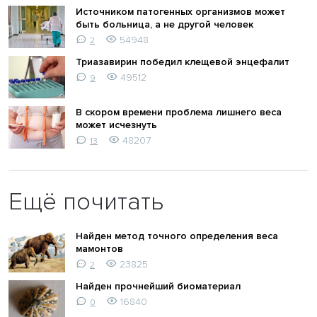
Источником патогенных организмов может
быть больница, а не другой человек
54948
2
Триазавирин победил клещевой энцефалит
49512
9
В скором времени проблема лишнего веса
может исчезнуть
48207
13
Ещё почитать
Найден метод точного определения веса
мамонтов
23825
2
Найден прочнейший биоматериал
16840
0