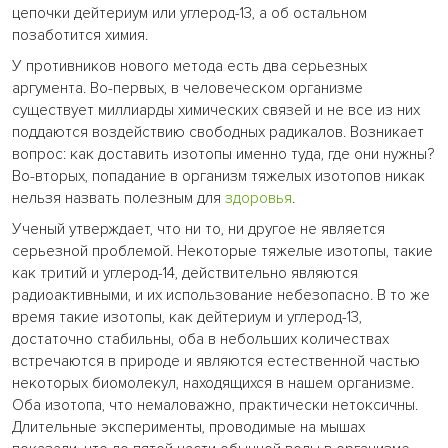
цепочки дейтериум или углерод-13, а об остальном
позаботится химия.
У противников нового метода есть два серьезных
аргумента. Во-первых, в человеческом организме
существует миллиарды химических связей и не все из них
поддаются воздействию свободных радикалов. Возникает
вопрос: как доставить изотопы именно туда, где они нужны?
Во-вторых, попадание в организм тяжелых изотопов никак
нельзя назвать полезным для
здоровья
.
Ученый утверждает, что ни то, ни другое не является
серьезной проблемой. Некоторые тяжелые изотопы, такие
как тритий и углерод-14, действительно являются
радиоактивными, и их использование небезопасно. В то же
время такие изотопы, как дейтериум и углерод-13,
достаточно стабильны, оба в небольших количествах
встречаются в природе и являются естественной частью
некоторых биомолекул, находящихся в нашем организме.
Оба изотопа, что немаловажно, практически нетоксичны.
Длительные эксперименты, проводимые на мышах