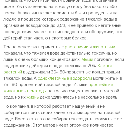
показали, что до пятой части обычной воды в организме
может быть заменено на тяжелую воду без какого-либо
вреда. Аналогичные эксперименты были проведены и на
людях, в процессе которых содержание тяжелой воды в
организме доводилось до 2,5%, и не привело к негативным
последствиям. Более того, исследователи обнаружили, что
дейтерий стал частью некоторых белков.
Тем не менее эксперименты с
растениями
и
животными
показали, что тяжелая вода действительно токсична, но
лишь в очень больших концентрациях.
Мыши
погибали, если
содержание дейтерия в воде превышало 20%.
Клетки
растений
выдерживали 30-, 50-процентные концентрации
тяжелой воды. А
одноклеточные
водоросли
могли жить и в
75-, 80-процентной тяжелой воде. И лишь
простейшие
животные
-
нематоды
не только существовали в тяжелой
воде, но их
жизнь
даже удлинялась на насколько недель.
Но компания, в которой работает наш ученый и не
собирается поить своих клиентов эликсирами на тяжелой
воде. Вместо этого она собирается создать продукты с ее
содержанием. Этот метод имеет огромное количество