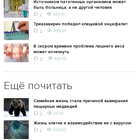
Источником патогенных организмов может
быть больница, а не другой человек
55031
2
Триазавирин победил клещевой энцефалит
49590
9
В скором времени проблема лишнего веса
может исчезнуть
48270
13
Ещё почитать
Семейная жизнь стала причиной вымирания
пещерных медведей
39311
0
Жизнь клетки и взаимодействие ее с вирусом
82660
3