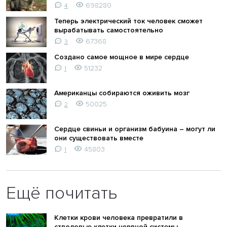
698280
4
Теперь электрический ток человек сможет
вырабатывать самостоятельно
67368
3
Создано самое мощное в мире сердце
51232
1
Американцы собираются оживить мозг
50025
2
Сердце свиньи и организм бабуина – могут ли
они существовать вместе
45803
1
Ещё почитать
Клетки крови человека превратили в
стволовые клетки нервной системы