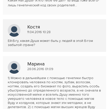
Какая нах душа? А кто тебе ее дал? Ты ведь тоже всего-
лишь генетический код своих родителей...
Костя
11.04.2016 10:28
Ей-Б-гу, какая Душа может быть у людей в этой Б-гом
забытой стране?
Марина
28.06.2016 01:09
1) Можно в дальнейшем с помощью генетики быстро
клонировать человека по костям, зубам, волосам,
ногтям, создать его биомакет по фото, вырастить особь
убыстренно до определенного возраста, а не сначала в
искусственной матке и вселить Душу именно того
умершего человека в новое тело с помощью магов
Вуду и колдунов, которые знают эти методики, а не
дилетантов. 2) с помощью магии высших жрецов Вуду