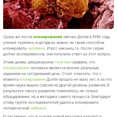
Сразу же после
клонирования
овечки Долли в 1996 году,
ученые терялись в догадках, можно ли таким способом
клонировать
человека
. И вот, наконец то, после серии
долгих экспериментов, они получили ответ на этот вопрос.
Этими днями, американские
генетики
заявили, что
клонирование
человека является вполне реальным
заданием на сегодняшний день. Стоит отметить, что с
момента
клонирования
Долли прошло не мало лет, и за это
время наука вышла совсем на другой уровень развития. В
результате такого развития, поменялось не только
оборудование, но и методика самого процесса. Благодаря
этому, группе исследователей удалось клонировать
человеческий
эмбрион
.
Естественно, что в основе новой методики находится