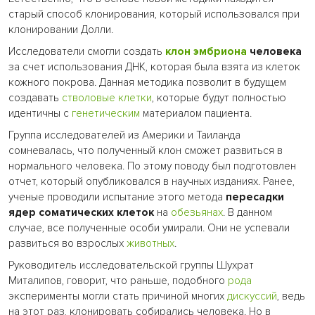
старый способ клонирования, который использовался при
клонировании Долли.
Исследователи смогли создать
клон
эмбриона
человека
за счет использования ДНК, которая была взята из клеток
кожного покрова. Данная методика позволит в будущем
создавать
стволовые клетки
, которые будут полностью
идентичны с
генетическим
материалом пациента.
Группа исследователей из Америки и Таиланда
сомневалась, что полученный клон сможет развиться в
нормального человека. По этому поводу был подготовлен
отчет, который опубликовался в научных изданиях. Ранее,
ученые проводили испытание этого метода
пересадки
ядер соматических клеток
на
обезьянах
. В данном
случае, все полученные особи умирали. Они не успевали
развиться во взрослых
животных
.
Руководитель исследовательской группы Шухрат
Миталипов, говорит, что раньше, подобного
рода
эксперименты могли стать причиной многих
дискуссий
, ведь
на этот раз, клонировать собирались человека. Но в