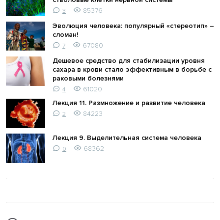
85376
3
Эволюция человека: популярный «стереотип» –
сломан!
67080
7
Дешевое средство для стабилизации уровня
сахара в крови стало эффективным в борьбе с
раковыми болезнями
61020
4
Лекция 11. Размножение и развитие человека
84223
2
Лекция 9. Выделительная система человека
68362
0