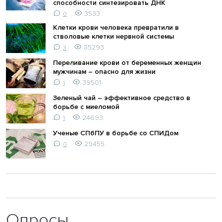
способности синтезировать ДНК
3533
0
Клетки крови человека превратили в
стволовые клетки нервной системы
85293
3
Переливание крови от беременных женщин
мужчинам – опасно для жизни
39501
1
Зеленый чай – эффективное средство в
борьбе с миеломой
24693
1
Ученые СПбПУ в борьбе со СПИДом
29455
0
Опросы