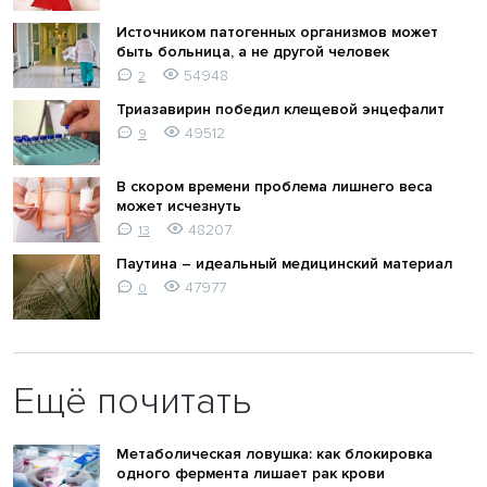
Источником патогенных организмов может
быть больница, а не другой человек
54948
2
Триазавирин победил клещевой энцефалит
49512
9
В скором времени проблема лишнего веса
может исчезнуть
48207
13
Паутина – идеальный медицинский материал
47977
0
Ещё почитать
Метаболическая ловушка: как блокировка
одного фермента лишает рак крови