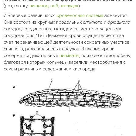
(рот, глотку,
пищевод
,
зоб
,
желудок
).
7. Впервые развившаяся
кровеносная система
замкнутая.
Она состоит из крупных продольных
спинного
и
брюшного
сосудов,
соединенных в каждом сегменте
кольцевыми
сосудами
(рис. 11.8). Движение крови осуществляется за
счет перекачивающей деятельности сократимых участков
спинного, реже кольцевых сосудов. В плазме крови
содержатся дыхательные
пигменты
, близкие к гемоглобину,
благодаря которым кольчецы заселили местообитания с
самым различным содержанием кислорода.