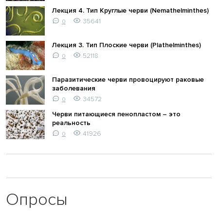
Лекция 4. Тип Круглые черви (Nemathelminthes)
35641
0
Лекция 3. Тип Плоские черви (Plathelminthes)
52118
0
Паразитические черви провоцируют раковые
заболевания
34572
0
Черви питающиеся пенопластом – это
реальность
41926
0
Опросы