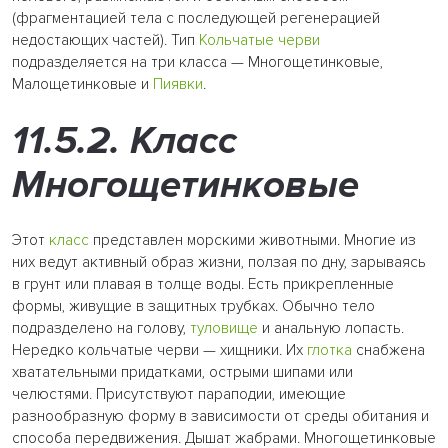
(фрагментацией тела с последующей регенерацией
недостающих частей). Тип
Кольчатые черви
подразделяется на три класса — Многощетинковые,
Малощетинковые и
Пиявки
.
11.5.2. Класс
Многощетинковые
Этот
класс
представлен морскими животными. Многие из
них ведут активный образ жизни, ползая по дну, зарываясь
в грунт или плавая в толще воды. Есть прикрепленные
формы, живущие в защитных трубках. Обычно тело
подразделено на голову,
туловище
и анальную лопасть.
Нередко кольчатые черви — хищники. Их
глотка
снабжена
хватательными придатками, острыми шипами или
челюстями. Присутствуют параподии, имеющие
разнообразную форму в зависимости от среды обитания и
способа передвижения. Дышат жабрами. Многощетинковые