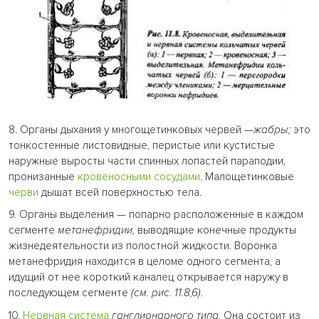
8. Органы дыхания у многощетинковых червей
—жабры;
это
тонкостенные листовидные, перистые или кустистые
наружные выросты части спинных лопастей параподии,
пронизанные
кровеносными сосудами
. Малощетинковые
черви
дышат всей поверхностью тела.
9. Органы выделения — попарно расположенные в каждом
сегменте
метанефридии,
выводящие конечные продукты
жизнедеятельности из полостной жидкости. Воронка
метанефридия находится в целоме одного сегмента, а
идущий от нее короткий каналец открывается наружу в
последующем сегменте
(см. рис. 11.8,6).
10.
Нервная система
ганглионарного типа.
Она состоит из