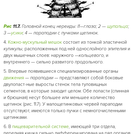
Рис
11.7.
Головной конец нереиды: I1—глаза; 2
—
щупальца
;
3
—
усики
; 4
—
параподии с пучками щетинок.
4.
Кожно-мускульный мешок
состоит из тонкой эластичной
кутикулы,
расположенных под ней
однослойного эпителия
и
двух мышечных слоев: наружного —
кольцевого,
и
внутреннего — сильно развитого
продольного.
5. Впервые появившиеся специализированные органы
движения
—
параподии —
представляют собой боковые
двулопаст-ные выросты стенок тела туловищных
сегментов, в которые заходит целом. Обе лопасти (спинная
и брюшная) несут большее или меньшее количество
щетинок (рис. 11.7). У малощетинковых червей параподии
отсутствуют, имеются только пучки с немногочисленными
щетинками.
6. В
пищеварительной системе
, имеющей три отдела,
передняя кишка сильно дифференцирована на ряд органов