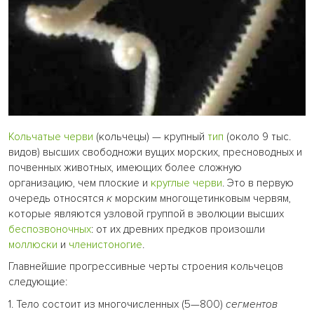
Кольчатые черви
(кольчецы) — крупный
тип
(около 9 тыс.
видов) высших свободножи вущих морских, пресноводных и
почвенных животных, имеющих более сложную
организацию, чем плоские и
круглые черви
. Это в первую
очередь относятся
к
морским многощетинковым червям,
которые являются узловой группой в эволюции высших
беспозвоночных
: от их древних предков произошли
моллюски
и
членистоногие
.
Главнейшие прогрессивные черты строения кольчецов
следующие:
1. Тело состоит из многочисленных (5—800)
сегментов