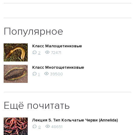
Популярное
Класс Малощетинковые
72471
2
Класс Многощетинковые
39500
1
Ещё почитать
Лекция 5. Тип Кольчатые Черви (Annelida)
48651
0