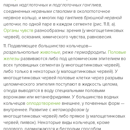
парных
надглоточных
и
подглоточных ганглиев,
соединенных
нервными стволами
в окологлоточное
нервное кольцо, и многих пар ганглиев
брюшной нервной
цепочки,
по одной паре в каждом сегменте (рис. 11.8, а).
Органы чувств
разнообразны: зрения (у многощетинковых
червей), осязания, химического чувства, равновесия.
11. Подавляющее
большинство
кольчецов—
раздельнополые
животные
,
реже
гермафродиты.
Половые
железы
развиваются либо под целомическим эпителием во
всех туловищных сегментах (у многощетинковых червей),
либо только в некоторых (у малощетинковых червей). У
многощетинковых червей половые клетки через разрывы
целомического эпителия поступают в жидкость целома,
откуда выводятся в воду специальными половыми
воронками или метанефридиями. У большинства водных
кольчецов
оплодотворение
внешнее, у почвенных форм —
внутреннее. Развитие с
метаморфозом
(у
многощетинковых червей) либо прямое (у малощетинковых
червей, пиявок). Некоторые виды кольчецов, кроме
полового, размножаются и бесполым способом