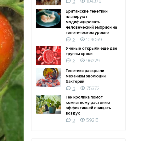
104376
0
Британские генетики
планируют
модифицировать
человеческий эмбрион на
генетическом уровне
104069
2
Ученые открыли еще две
группы крови
96229
2
Генетики раскрыли
механизм эволюции
бактерий
75372
0
Ген кролика помог
комнатному растению
эффективней очищать
воздух
59215
3