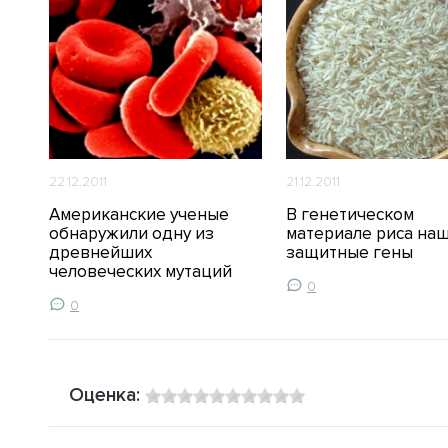
22.12.2011
21.12.2011
Американские ученые
В генетическом
обнаружили одну из
материале риса на
древнейших
защитные гены
человеческих мутаций
0
0
Оценка: