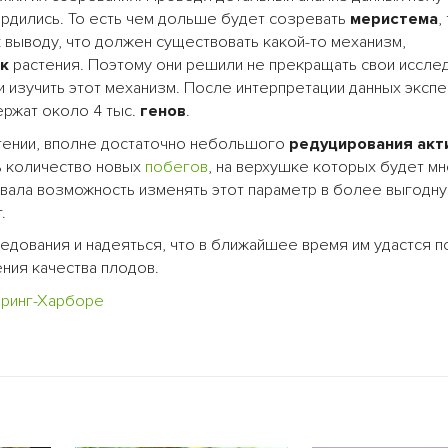
рдились. То есть чем дольше будет созревать
меристема
,
 выводу, что должен существовать какой-то механизм,
к
растения. Поэтому они решили не прекращать свои исслед
и изучить этот механизм. После интерпретации данных экспе
ержат около 4 тыс.
генов
.
стении, вполне достаточно небольшого
редуцирования акт
ь количество новых
побегов
, на верхушке которых будет м
овала возможность изменять этот параметр в более выгодн
.
едования и надеяться, что в ближайшее время им удастся п
ния качества плодов.
принг-Харборе