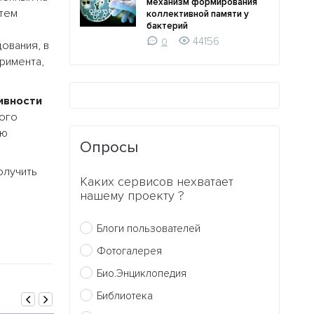
механизм формирования
 тем
коллективной памяти у
бактерий
44156
0
ования, в
римента,
ивности
ного
ую
Опросы
олучить
Каких сервисов нехватает
нашему проекту ?
Блоги пользователей
Фотогалерея
Био.Энциклопедия
Библиотека