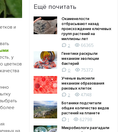
Ещё почитать
Окаменелости
отбрасывают назад
етков и
происхождение ключевых
групп растений на
миллионы лет
вать
66365
2
ными
Генетики раскрыли
есть, у
механизм эволюции
во цветков
бактерий
75372
 качества
0
Ученые выяснили
механизм образования
енно
раковых клеток
пытку
47148
2
выбрать
Ботаники подсчитали
иболее
общее количество видов
растений на планете
62798
1
ия
Микробиологи разгадали
ченных на