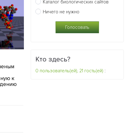
Каталог биологических сайтов
Ничего не нужно
10.11.2011
25.10.2011
Кто здесь?
ченым
От чего может зависеть
У нематод б
0 пользователь(ей), 21 гость(ей)
:
выживание исчезающих
ген долгожит
бную к
видов животных
0
едению
0