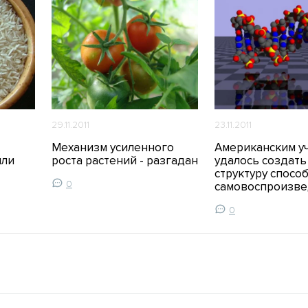
29.11.2011
23.11.2011
Механизм усиленного
Американским у
шли
роста растений - разгадан
удалось создать
структуру спосо
0
самовоспроизв
0