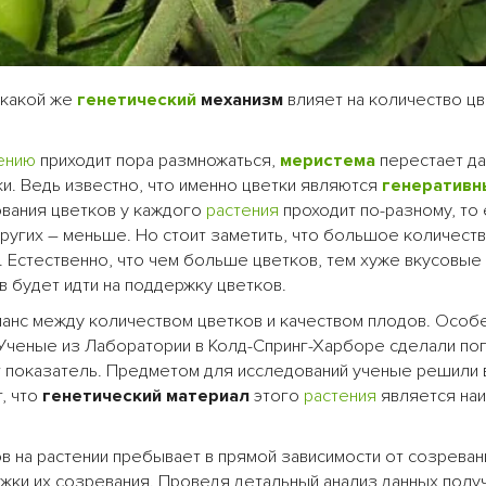
 какой же
генетический
механизм
влияет на количество цв
ению
приходит пора размножаться,
меристема
перестает да
и.
Ведь известно, что именно цветки являются
генератив
ования цветков у каждого
растения
проходит по-разному, то 
ругих – меньше. Но стоит заметить, что большое количест
. Естественно, что чем больше цветков, тем хуже вкусовые
 будет идти на поддержку цветков.
аланс между количеством цветков и качеством плодов. Особ
 Ученые из Лаборатории в Колд-Спринг-Харборе сделали по
 показатель. Предметом для исследований ученые решили 
т, что
генетический материал
этого
растения
является на
в на растении пребывает в прямой зависимости от созреван
ержки их созревания. Проведя детальный анализ данных полу