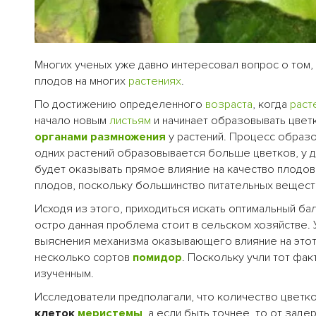
Многих ученых уже давно интересовал вопрос о том,
плодов на многих
растениях
.
По достижению определенного
возраста
, когда
раст
начало новым
листьям
и начинает образовывать цветк
органами
размножения
у растений. Процесс образ
одних растений образовывается больше цветков, у д
будет оказывать прямое влияние на качество плодов
плодов, поскольку большинство питательных веществ
Исходя из этого, приходиться искать оптимальный б
остро данная проблема стоит в сельском хозяйстве.
выяснения механизма оказывающего влияние на этот
несколько сортов
помидор
. Поскольку учли тот фак
изученным.
Исследователи предполагали, что количество цветко
клеток
меристемы
, а если быть точнее, то от зад