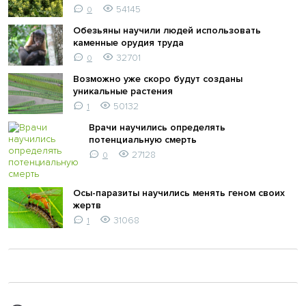
54145
0
Обезьяны научили людей использовать
каменные орудия труда
32701
0
Возможно уже скоро будут созданы
уникальные растения
50132
1
Врачи научились определять
потенциальную смерть
27128
0
Осы-паразиты научились менять геном своих
жертв
31068
1