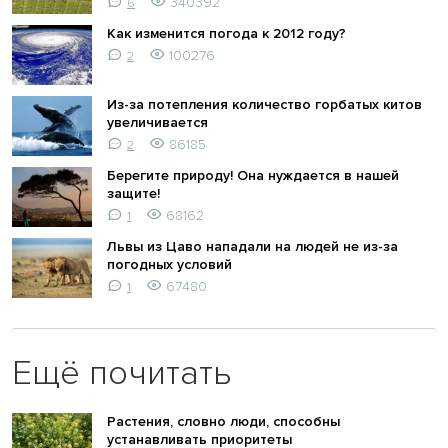
340392
6
Как изменится погода к 2012 году?
100276
2
Из-за потепления количество горбатых китов
увеличивается
86185
2
Берегите природу! Она нуждается в нашей
защите!
68162
1
Львы из Цаво нападали на людей не из-за
погодных условий
67480
1
Ещё почитать
Растения, словно люди, способны
устанавливать приоритеты