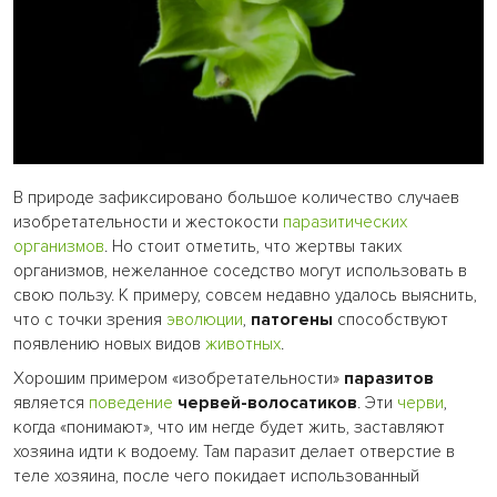
В природе зафиксировано большое количество случаев
изобретательности и жестокости
паразитических
организмов
. Но стоит отметить, что жертвы таких
организмов, нежеланное соседство могут использовать в
свою пользу. К примеру, совсем недавно удалось выяснить,
что с точки зрения
эволюции
,
патогены
способствуют
появлению новых видов
животных
.
Хорошим примером «изобретательности»
паразитов
является
поведение
червей-волосатиков
. Эти
черви
,
когда «понимают», что им негде будет жить, заставляют
хозяина идти к водоему. Там паразит делает отверстие в
теле хозяина, после чего покидает использованный