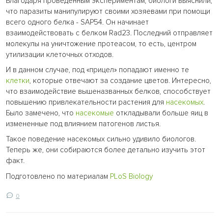
Благодаря проведенным экспериментам, биологи выяснили,
что паразиты манипулируют своими хозяевами при помощи
всего одного белка - SAP54. Он начинает
взаимодействовать с белком Rad23. Последний отправляет
молекулы на уничтожение протеасом, то есть, центром
утилизации клеточных отходов.
И в данном случае, под «прицел» попадают именно те
клетки
, которые отвечают за создание цветов. Интересно,
что взаимодействие вышеназванных белков, способствует
повышению привлекательности растения для
насекомых
.
Было замечено, что
насекомые
откладывали больше яиц в
измененные под влиянием патогенов листья.
Такое поведение насекомых сильно удивило биологов.
Теперь же, они собираются более детально изучить этот
факт.
Подготовлено по материалам
PLoS Biology
0