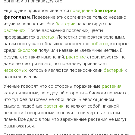
организм в поисках другого.
Еще одним примером является
поведение
бактерий
фитоплазм
. Поведение этих организмов только недавно
изучили полностью. Эти
бактерии
паразитируют на
растениях
. После заражения последних, цветы
превращаются в
листья
. Лепестки становятся зелеными,
затем они пускают большое количество
побегов
, которые
среди
биологов
получили название «ведьмины метлы». В
результате таких изменений,
растение
стерилизуется, но
даже не смотря на это, по-прежнему привлекает
насекомых
, которые являются переносчиками
бактерий
к
новым хозяевам.
Ученые говорят, что со стороны пораженные
растения
кажутся живыми, но с другой стороны – биологи понимают,
что тут без патогена не обошлось. В эволюционном
смысле, подобные
растения
не являют собой никакой
ценности. Говоря иными словами – они мертвые в этом
плане. Все дело в том, что зараженные растения не могут
размножаться.