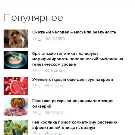
Популярное
Снежный человек – миф или реальность
104359
0
Британские генетики планируют
модифицировать человеческий эмбрион на
генетическом уровне
104043
2
Ученые открыли еще две группы крови
96225
2
Генетики раскрыли механизм эволюции
бактерий
75346
0
Ген кролика помог комнатному растению
эффективней очищать воздух
59196
3