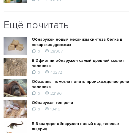
Ещё почитать
Обнаружен новый механизм синтеза белка в
пекарских дрожжах
28907
0
В Эфиопии обнаружен самый древний скелет
человека
43272
0
Обезьяны помогли понять происхождение речи
человека
22196
0
Обнаружен ген речи
13416
0
В Эквадоре обнаружен новый вид теневых
ящериц