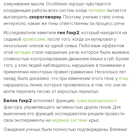
озвучивание мысли. Особенно хорошо чувствуется
координация работы всех систем, когда
человек
пытается
выговорить
скороговорку
. Поэтому, ученым стало очень
интересно, какие же гены ответственны за процесс речи.
Исследователи заметили
ген foxp2
, который находится на
седьмой
хромосоме
, после того, когда он мутировал у
нескольких членов из одной семьи. Побочным эффектом
этой
мутации
стало нарушение речи, которое было вызвано
сложностью контролирования движения языка и губ. Кроме
того, у этих людей наблюдалось нарушение в понимании и
применении некоторых правил грамматики. Несколько лет
назад, было доказано, что при изменении этого гена, у
птиц
нарушалось пение, которое проявлялось в том, что они не
могли перенять песню от взрослых пернатых.
Белок foxp2
исполняет функцию
транскрипционного
фактора, управляющего активностью других генов. Для
выяснения его функций, исследователи решили провести
свои эксперименты на
нервной системе
крыс.
Ожидания ученых были полностью подтверждены. Влияние