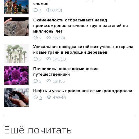
сломан!
67131
7
Окаменелости отбрасывают назад
происхождение ключевых групп растений на
миллионы лет
66374
2
Уникальная находка китайских ученых открыла
новые грани в эволюции деревьев
64969
2
Появились новые космические
путешественники
62455
2
Нефть и уголь произошли от микроводоросли
49946
0
Ещё почитать