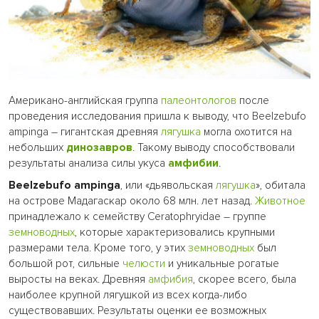
Американо-английская группа
палеонтологов
после
проведения исследования пришла к выводу, что Beelzebufo
ampinga – гигантская древняя
лягушка
могла охотится на
небольших
динозавров
. Такому выводу способствовали
результаты анализа силы укуса
амфибии
.
Beelzebufo ampinga
, или «дьявольская
лягушка
», обитала
на острове Мадагаскар около 68 млн. лет назад.
Животное
принадлежало к семейству Ceratophryidae – группе
земноводных
, которые характеризовались крупными
размерами тела. Кроме того, у этих
земноводных
был
большой рот, сильные
челюсти
и уникальные рогатые
выросты на веках. Древняя
амфибия
, скорее всего, была
наиболее крупной лягушкой из всех когда-либо
существовавших. Результаты оценки ее возможных