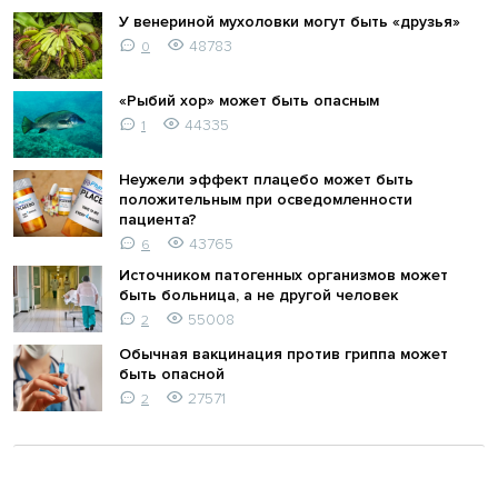
У венериной мухоловки могут быть «друзья»
48783
0
«Рыбий хор» может быть опасным
44335
1
Неужели эффект плацебо может быть
положительным при осведомленности
пациента?
43765
6
Источником патогенных организмов может
быть больница, а не другой человек
55008
2
Обычная вакцинация против гриппа может
быть опасной
27571
2