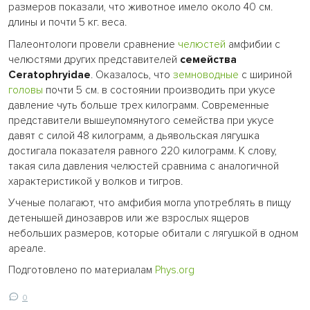
размеров показали, что животное имело около 40 см.
длины и почти 5 кг. веса.
Палеонтологи провели сравнение
челюстей
амфибии с
челюстями других представителей
семейства
Ceratophryidae
. Оказалось, что
земноводные
с шириной
головы
почти 5 см. в состоянии производить при укусе
давление чуть больше трех килограмм. Современные
представители вышеупомянутого семейства при укусе
давят с силой 48 килограмм, а дьявольская лягушка
достигала показателя равного 220 килограмм. К слову,
такая сила давления челюстей сравнима с аналогичной
характеристикой у волков и тигров.
Ученые полагают, что амфибия могла употреблять в пищу
детенышей динозавров или же взрослых ящеров
небольших размеров, которые обитали с лягушкой в одном
ареале.
Подготовлено по материалам
Phys.org
0