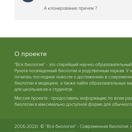
А клонирование причем ?
О проекте
"Вся биология" - это старейший научно-образовательный
Рунета посвященный биологии и родственным наукам. У 
почитать последние новости о достижениях в современн
биологии и медицине, а также найти образовательные м
для школьников и студентов.
Миссия проекта - предоставить информацию по всем ра
биологии в максимально доступной форме для обычного 
2006-2022г. © "Вся биология" - Современная биология, 
Страница создана за 0.147 секунд(ы)