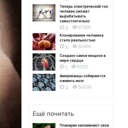
Теперь электрический ток
человек сможет
вырабатывать
самостоятельно
67368
3
Клонирование человека
стало реальностью
60494
5
Создано самое мощное в
мире сердце
51233
1
Американцы собираются
оживить мозг
50026
2
Ещё почитать
Планарии запоминают свое