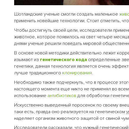
Шотландские ученые смогли создать маленькое
жив
применить новейшие технологии. Стоит отметить, чт
Чтобы достигнуть своей цели, исследователи приме
животное, которое появилось на свет четыре месяц
днями ученые решили поведать мировой общественно
В основе новой методики действительно лежит корре
изымают из
генетического кода
определенные звен
генетики, данная технология является очень эффект
лучше традиционного
клонирования
.
Необходимо также подчеркнуть, что в процессе этог
настоящего момента еще никто не применял во всем 
использование
антибиотиков
для обработки генетиче
Искусственно выведенный поросенок по своему внешн
таки есть, правда оно реализуется на генетическом у
наделяет организм животного защитой от свиной чум
Исследователи рассказали, что нужный генетический