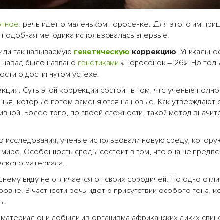
отное
, речь идет о маленьком поросенке. Для этого им при
о подобная методика использовалась впервые.
нили так называемую
генетическую
коррекцию
. Уникально
а назад было названо
генетиками
«Поросенок – 26». Но толь
сти о достигнутом успехе.
кция. Суть этой коррекции состоит в том, что ученые полн
ья, которые потом заменяются на новые. Как утверждают 
ивной. Более того, по своей сложности, такой метод значит
о исследования, ученые использовали новую среду, котору
мире. Особенность среды состоит в том, что она не предв
ского материала.
ему виду не отличается от своих сородичей. Но одно отли
ровне. В частности речь идет о присутствии особого гена, 
ы.
 материал они добыли из организма африканских диких свин