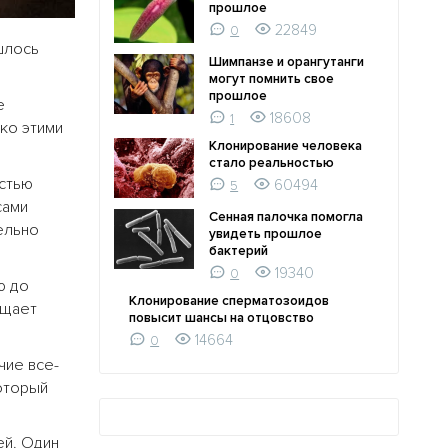
прошлое
22849
0
шлось
Шимпанзе и орангутанги
могут помнить свое
прошлое
е
18608
1
ко этими
Клонирование человека
стало реальностью
остью
60494
5
сами
Сенная палочка помогла
ельно
увидеть прошлое
бактерий
19340
0
ю до
Клонирование сперматозоидов
ещает
повысит шансы на отцовство
14664
0
чие все-
который
ей. Один