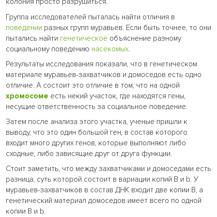
колония просто разрушиться.
Группа исследователей пыталась найти отличия в
поведении
разных групп муравьев. Если быть точнее, то они
пытались найти
генетическое
объяснение разному
социальному поведению
насекомых
.
Результаты исследования показали, что в генетическом
материале муравьев-захватчиков и домоседов есть одно
отличие. А состоит это отличие в том, что на одной
хромосоме
есть некий участок, где находятся гены,
несущие ответственность за социальное поведение.
Затем после анализа этого участка, ученые пришли к
выводу, что это один большой ген, в состав которого
входит много других генов, которые выполняют либо
сходные, либо зависящие друг от друга функции.
Стоит заметить, что между захватчиками и домоседами есть
разница, суть которой состоит в вариации копий B и b. У
муравьев-захватчиков в состав ДНК входит две копии В, а
генетический материал домоседов имеет всего по одной
копии B и b.