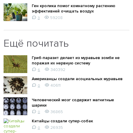
Ген кролика помог комнатному растению
эффективней очищать воздух
59208
3
Ещё почитать
Гриб-паразит делает из муравьев зомби не
поражая их нервную систему
340392
6
Американцы создали асоциальных муравьев
40611
0
Человеческий мозг содержит магнитные
шарики
36865
0
Китайцы создали супер-собак
26935
0