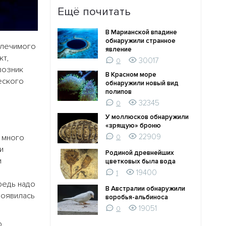
Ещё почитать
В Марианской впадине
обнаружили странное
злечимого
явление
т,
30017
0
возник
В Красном море
еского
обнаружили новый вид
полипов
32345
0
У моллюсков обнаружили
«зрящую» броню
22909
ь много
0
и
Родиной древнейших
и
цветковых была вода
19400
1
редь надо
В Австралии обнаружили
появилась
воробья-альбиноса
19051
0
ю