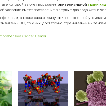
льтате которой за счет поражения
эпителиальной
ткани
ки
 заболевание имеет проявление в первые два года жизни че
инфекциям, а также характеризуются повышенной утомляем
ь витамин В12, то у них, достаточно стремительными темпа
Comprehensive Cancer Center