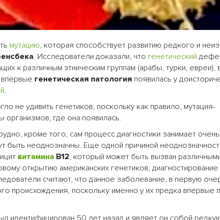
ать
мутацию
, которая способствует развитию редкого и неи
ренсбека
. Исследователи доказали, что
генетический
дефек
х к различным этническим группам (арабы, турки, евреи), 
о впервые
генетическая патология
появилась у доисторич
ий
.
гло не удивить генетиков, поскольку как правило, мутация-
ы организмов, где она появилась.
рудно, кроме того, сам процесс диагностики занимает очен
гут быть неоднозначны. Еще одной причиной неоднозначност
фицит
витамина
В12
, который может быть вызван различным
новому открытию американских генетиков, диагностирование
едователи считают, что данное заболевание, в первую оче
ого происхождения, поскольку именно у их предка впервые 
ыл идентифицирован 50 лет назад и являет он собой редку