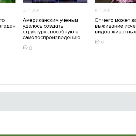
23.11.2011
10.11.2011
го
Американским ученым
От чего может з
згадан
удалось создать
выживание исч
структуру способную к
видов животных
самовоспроизведению
0
0