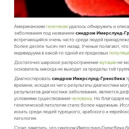
Американским
генетикам
удалось обнаружить и опис
заболевания под названием
синдром Имерслунд-Г
встречающийся очень часто среди людей принадлежащи
более десяти тысяч лет назад. Ученые полагают, чт
индивидуума в какой-то одной из предковых
популяц
Достаточно широкое распространение
мутации
не мо
основатель никогда не выходит за пределы той групп
Диагностировать
синдром Имерслунд-Гренсбека
т
времени, исходя из чего результаты диагностики мо
результатов диагностики заболевания, является де
условиями существования
человека
. Но благодаря 
генетической патологии стало более надежным. Иссл
искать среди людей турецкого, арабского и еврейск
патология.
Стоит заметить, что синдром Имерслунд-Гренсбека б