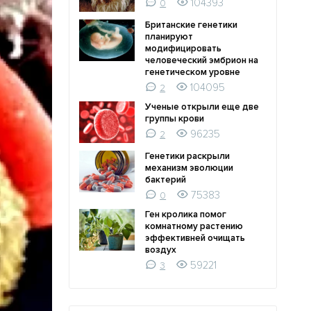
104393
0
Британские генетики
планируют
модифицировать
человеческий эмбрион на
генетическом уровне
104095
2
Ученые открыли еще две
группы крови
96235
2
Генетики раскрыли
механизм эволюции
бактерий
75383
0
Ген кролика помог
комнатному растению
эффективней очищать
воздух
59221
3