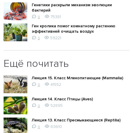
Генетики раскрыли механизм эволюции
бактерий
75381
0
Ген кролика помог комнатному растению
эффективней очищать воздух
59221
3
Ещё почитать
Лекция 15. Класс Млекопитающие (Mammalia)
41552
0
Лекция 14. Класс Птицы (Aves)
52895
0
Лекция 13. Класс Пресмыкающиеся (Reptilia)
63610
0