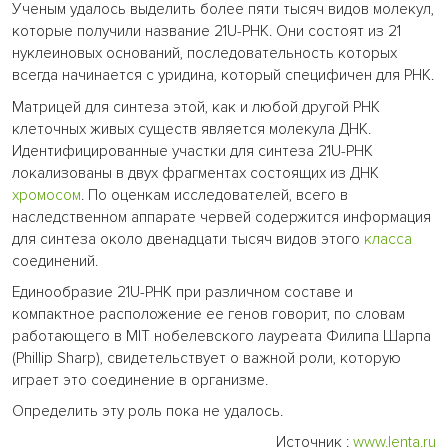
Ученым удалось выделить более пяти тысяч видов молекул,
которые получили название 21U-РНК. Они состоят из 21
нуклеиновых оснований, последовательность которых
всегда начинается с уридина, который специфичен для РНК.
Матрицей для синтеза этой, как и любой другой РНК
клеточных живых существ является молекула ДНК.
Идентифицированные участки для синтеза 21U-РНК
локализованы в двух фрагментах состоящих из ДНК
хромосом
. По оценкам исследователей, всего в
наследственном аппарате червей содержится информация
для синтеза около двенадцати тысяч видов этого
класса
соединений.
Единообразие 21U-РНК при различном составе и
компактное расположение ее генов говорит, по словам
работающего в MIT нобелевского лауреата Филипа Шарпа
(Phillip Sharp), свидетельствует о важной роли, которую
играет это соединение в организме.
Определить эту роль пока не удалось.
Источник :
www.lenta.ru