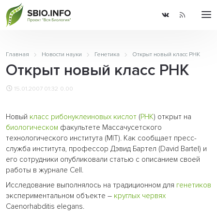
Главная
Новости науки
Генетика
Открыт новый класс РНК
Открыт новый класс РНК
15.01.2007 01:32
0.00
Новый
класс
рибонуклеиновых кислот
(
РНК
) открыт на
биологическом
факультете Массачусетского
технологического института (MIT). Как сообщает пресс-
служба института, профессор Дэвид Бартел (David Bartel) и
его сотрудники опубликовали статью с описанием своей
работы в журнале Cell.
Исследование выполнялось на традиционном для
генетиков
экспериментальном объекте –
круглых червях
Caenorhabditis elegans.