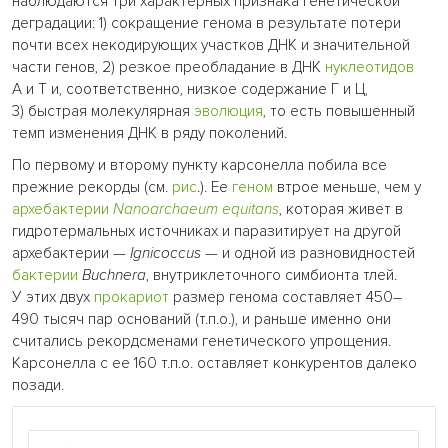
наблюдаются три характерных признака генетической
деградации: 1) сокращение генома в результате потери
почти всех некодирующих участков ДНК и значительной
части генов, 2) резкое преобладание в ДНК
нуклеотидов
А и Т и, соответственно, низкое содержание Г и Ц,
3) быстрая молекулярная
эволюция
, то есть повышенный
темп изменения ДНК в ряду поколений.
По первому и второму пункту карсонелла побила все
прежние рекорды (см.
рис
.). Ее
геном
втрое меньше, чем у
архебактерии
Nanoarchaeum equitans
, которая живет в
гидротермальных источниках и паразитирует на другой
архебактерии —
Ignicoccus
— и одной из разновидностей
бактерии
Buchnera
, внутриклеточного симбионта тлей.
У этих двух
прокариот
размер генома составляет 450–
490 тысяч пар оснований (т.п.о.), и раньше именно они
считались рекордсменами генетического упрощения.
Карсонелла с ее 160 т.п.о. оставляет конкурентов далеко
позади.