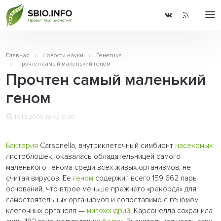
Главная
Новости науки
Генетика
Прочтен самый маленький геном
Прочтен самый маленький
геном
16.10.2006 18:42
0.00
Бактерия
Carsonella, внутриклеточный симбионт
насекомых
листоблошек, оказалась обладательницей самого
маленького генома среди всех живых организмов, не
считая вирусов. Ее
геном
содержит всего 159 662 пары
оснований, что втрое меньше прежнего «рекорда» для
самостоятельных организмов и сопоставимо с геномом
клеточных органелл —
митохондрий
. Карсонелла сохранила