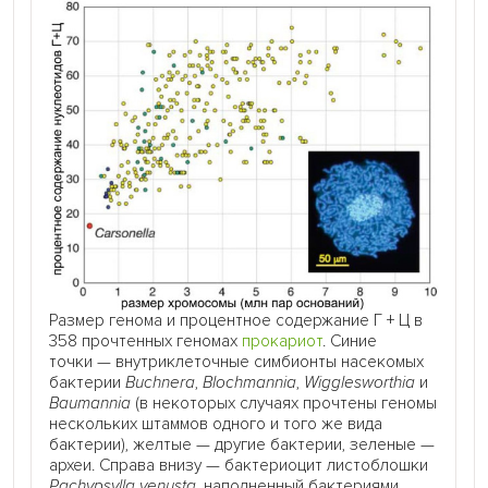
Размер генома и процентное содержание Г + Ц в
358 прочтенных геномах
прокариот
. Синие
точки — внутриклеточные симбионты насекомых
бактерии
Buchnera
,
Blochmannia
,
Wigglesworthia
и
Baumannia
(в некоторых случаях прочтены геномы
нескольких штаммов одного и того же вида
бактерии), желтые — другие бактерии, зеленые —
археи. Справа внизу — бактериоцит листоблошки
Pachypsylla venusta
, наполненный бактериями