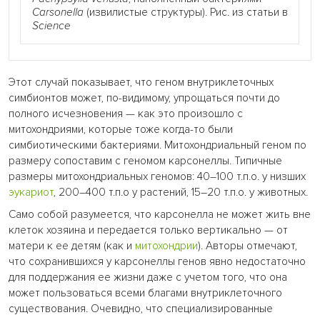
Carsonella
(извилистые структуры). Рис. из статьи в
Science
Этот случай показывает, что геном внутриклеточных
симбионтов может, по-видимому, упрощаться почти до
полного исчезновения — как это произошло с
митохондриями, которые тоже когда-то были
симбиотическими бактериями. Митохондриальный геном по
размеру сопоставим с геномом карсонеллы. Типичные
размеры митохондриальных геномов: 40–100 т.п.о. у низших
эукариот
, 200–400 т.п.о у растений, 15–20 т.п.о. у животных.
Само собой разумеется, что карсонелла не может жить вне
клеток хозяина и передается только вертикально — от
матери к ее детям (как и
митохондрии
). Авторы отмечают,
что сохранившихся у карсонеллы генов явно недостаточно
для поддержания ее жизни даже с учетом того, что она
может пользоваться всеми благами внутриклеточного
существования. Очевидно, что специализированные