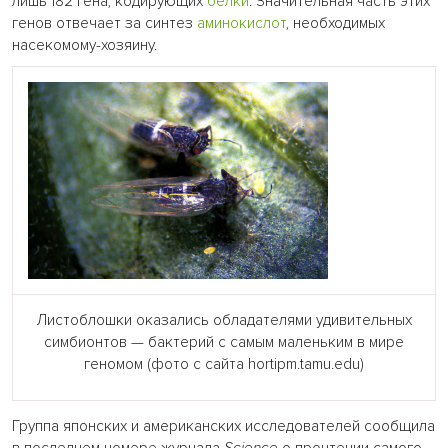
лишь 182 гена, кодирующих
белки
. Значительная часть этих
генов отвечает за синтез
аминокислот
, необходимых
насекомому-хозяину.
Листоблошки оказались обладателями удивительных
симбионтов — бактерий с самым маленьким в мире
геномом (фото с сайта hortipm.tamu.edu)
Группа японских и американских исследователей сообщила