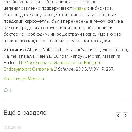
хозяйские клетки — бактериоциты — вполне
целенаправленно поддерживают
жизнь
симбионтов.
Авторы даже допускают, что многие гены, утраченные
предками карсонеллы, были перенесены в геном хозяина,
где они продолжают функционировать, обеспечивая
бактерию необходимыми веществами извне. Именно это
произошло когда-то с генами предков митохондрий.
Источник:
Atsushi Nakabachi, Atsushi Yamashita, Hidehiro Toh,
Hajime Ishikawa, Helen E. Dunbar, Nancy A. Moran, Masahira
Hattori.
The 160-Kilobase Genome of the Bacterial
Endosymbiont Carsonella
//
Science
. 2006. V. 314. P. 267.
Александр Марков
0
Ещё в разделе
15.10.2006