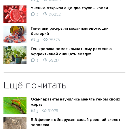
2
Ученые открыли еще две группы крови
96232
2
Генетики раскрыли механизм эволюции
бактерий
75373
0
Ген кролика помог комнатному растению
эффективней очищать воздух
59217
3
Ещё почитать
Осы-паразиты научились менять геном своих
жертв
31075
1
В Эфиопии обнаружен самый древний скелет
человека