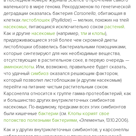
в последнем номере журнала
Science
о прочтении самого
маленького в мире генома. Рекордсменом по генетической
деградации оказалась бактерия
Carsonella
, обитающая в
клетках
листоблошек
(
Psyllidae
) — мелких, похожих на тлей
насекомых
, питающихся исключительно соком
растений
.
Как и другие
насекомые
(например,
тли
и
клопы
),
придерживающиеся этой более чем скромной диеты
листоблошки обзавелись бактериальными помощниками,
которые синтезируют для них необходимые вещества,
отсутствующие в растительном соке, в первую очередь —
аминокислоты
. Или, возможно, правильнее будет сказать,
что удачный
симбиоз
оказался решающим фактором,
который позволил листоблошкам (и другим насекомым)
перейти на питание чистым растительным соком.
Карсонелла относится к группе гамма-протеобактерий, как
и большинство других внутриклеточных симбионтов
насекомых. По-видимому, предками всех этих симбионтов
были кишечные
бактерии
(см.
Клопы кормят свое
потомство полезными бактериями
, «Элементы», 13.10.2006).
Как и у других внутриклеточных симбионтов, у карсонеллы