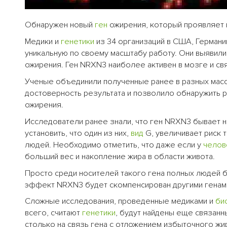
Обнаружен новый
ген
ожирения, который проявляет 
Медики и
генетики
из 34 организаций в США, Германии
уникальную по своему масштабу работу. Они выявил
ожирения. Ген NRXN3 наиболее активен в мозге и св
Ученые объединили полученные ранее в разных масс
достоверность результата и позволило обнаружить р
ожирения.
Исследователи ранее знали, что ген NRXN3 бывает 
установить, что один из них,
вид
G, увеличивает риск т
людей. Необходимо отметить, что даже если у
челов
больший вес и накопление жира в области живота.
Просто среди носителей такого гена полных людей б
эффект NRXN3 будет скомпенсирован другими генами
Сложные исследования, проведенные медиками и
би
всего, считают
генетики
, будут найдены еще связанн
столько на связь гена с отложением избыточного жи