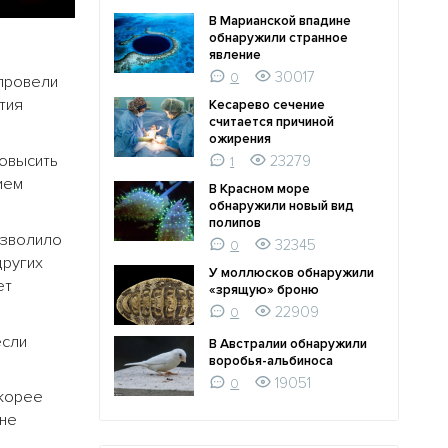
В Марианской впадине
обнаружили странное
явление
30017
0
 провели
тия
Кесарево сечение
считается причиной
ожирения
овысить
23279
1
ием
В Красном море
обнаружили новый вид
полипов
озволило
32345
0
других
У моллюсков обнаружили
ет
«зрящую» броню
22909
0
если
В Австралии обнаружили
воробья-альбиноса
19051
0
Скорее
 не