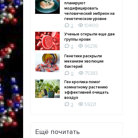
планируют
модифицировать
человеческий эмбрион на
генетическом уровне
104100
2
Ученые открыли еще две
группы крови
96236
2
Генетики раскрыли
механизм эволюции
бактерий
75383
0
Ген кролика помог
комнатному растению
эффективней очищать
воздух
59221
3
Ещё почитать