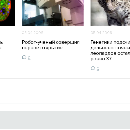
05.04.2009
05.04.2009
сь
Робот-ученый совершил
Генетики подсчи
в
первое открытие
дальневосточны
леопардов оста
0
ровно 37
0