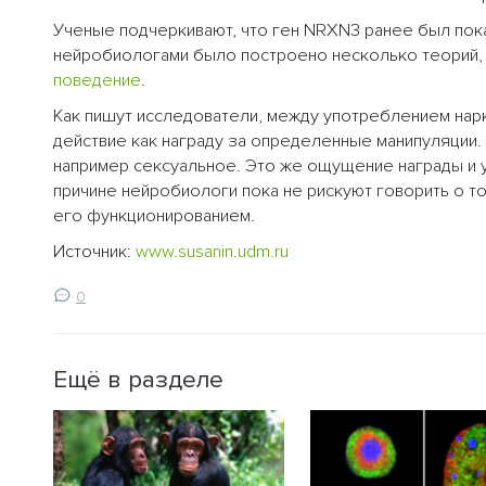
Ученые подчеркивают, что ген NRXN3 ранее был пока
нейробиологами было построено несколько теорий, 
поведение
.
Как пишут исследователи, между употреблением нарк
действие как награду за определенные манипуляции.
например сексуальное. Это же ощущение награды и 
причине нейробиологи пока не рискуют говорить о то
его функционированием.
Источник:
www.susanin.udm.ru
0
Ещё в разделе