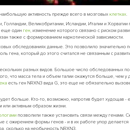
наибольшую активность прежде всего в мозговых
клетках
.
, Голландии, Великобритании, Исландии, Италии и Хорватии
и еще один
ген
, изменение которого связано с риском разви
язан также с формированием наркотической зависимости.
овых обследованиях данные. Это позволило значительно п
оль гена, который до этого считался не связанным с развит
нескольких разных видов. Большое число обследованных п
ого, что масса тела и объем талии окажутся больше, чем у 
ека
есть ген NRXN3 вида G, это еще не обязательно вызов
удет больше. Кто-то, возможно, напротив будет худощав - 
 или активным образом жизни.
ологами
позволили также установить связи между генами. 
ые с ожирением формы генов - и в их работе упор делается
ра, сколько на необычность NRXN3.