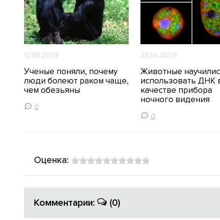
12.06.2009
23.04.2009
Ученые поняли, почему
Животные научили
люди болеют раком чаще,
использовать ДНК 
чем обезьяны
качестве прибора
ночного видения
0
0
Оценка:
Комментарии:
(0)