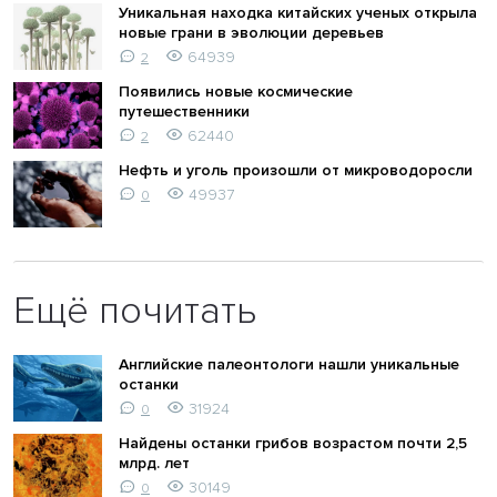
Уникальная находка китайских ученых открыла
новые грани в эволюции деревьев
64939
2
Появились новые космические
путешественники
62440
2
Нефть и уголь произошли от микроводоросли
49937
0
Ещё почитать
Английские палеонтологи нашли уникальные
останки
31924
0
Найдены останки грибов возрастом почти 2,5
млрд. лет
30149
0