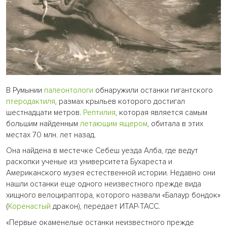
В Румынии
палеонтологи
обнаружили останки гигантского
птеродактиля
, размах крыльев которого достигал
шестнадцати метров.
Рептилия
, которая является самым
большим найденным
летающим ящером
, обитала в этих
местах 70 млн. лет назад.
Она найдена в местечке Себеш уезда Алба, где ведут
раскопки ученые из университета Бухареста и
Американского музея естественной истории. Недавно они
нашли останки еще одного неизвестного прежде вида
хищного велоцираптора, которого назвали «Балаур бондок»
(
Коренастый
дракон), передает ИТАР-ТАСС.
«Первые окаменелые останки неизвестного прежде