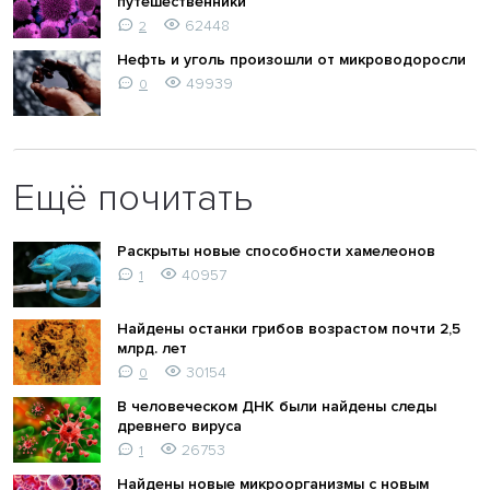
путешественники
62448
2
Нефть и уголь произошли от микроводоросли
49939
0
Ещё почитать
Раскрыты новые способности хамелеонов
40957
1
Найдены останки грибов возрастом почти 2,5
млрд. лет
30154
0
В человеческом ДНК были найдены следы
древнего вируса
26753
1
Найдены новые микроорганизмы с новым