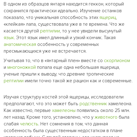
В одном из образцов янтаря находится геккон, который
сохранился практически идеально. Изучение останков
показало, что уникальная способность этих
ящериц
,
«клейкая» лапа, существовала уже в те времена. Что же
касается другой
рептилии
, то у нее увидели высунутый
язык
. Этот язык имел длинный и узкий кончик. Такая
анатомическая
особенность у современных
пресмыкающихся уже не встречается.
Учитывая то, что в «янтарный плен» вместе со
скорпионом
и
многоножкой
попала еще одна небольшая ящерица,
ученые пришли к выводу, что древние тропические
рептилии
имели точно такой же рацион как и современные.
Изучая структуру костей этой ящерицы, исследователи
предполагают, что это может быть
родственник
хамелеона.
Как известно, первые
хамелеоны
появились около 25 млн.
лет назад. Кроме того, установлено, что у
животного
была
слабая
челюсть
. Нет сомнения в том, что данная
особенность была существенным недостатком в плане