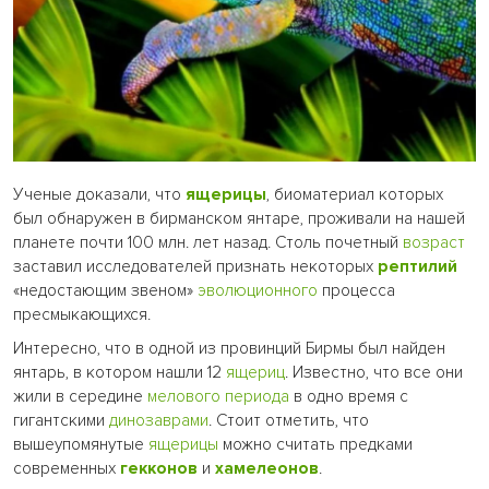
Ученые доказали, что
ящерицы
, биоматериал которых
был обнаружен в бирманском янтаре, проживали на нашей
планете почти 100 млн. лет назад. Столь почетный
возраст
заставил исследователей признать некоторых
рептилий
«недостающим звеном»
эволюционного
процесса
пресмыкающихся.
Интересно, что в одной из провинций Бирмы был найден
янтарь, в котором нашли 12
ящериц
. Известно, что все они
жили в середине
мелового периода
в одно время с
гигантскими
динозаврами
. Стоит отметить, что
вышеупомянутые
ящерицы
можно считать предками
современных
гекконов
и
хамелеонов
.