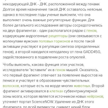
некодирующей ДНК - ДНК, расположенной между генами.
Долгое время назначение такой ДНК оставалось неясным,
однако в последние годы ученые выяснили, что она
выполняет очень важные регуляторные функции. Для
более детального исследования авторы сосредоточились
на двух фрагментах - один располагался рядом с
геном
,
кодирующим андрогенные
рецепторы
(они связываются с
молекулами мужских
половых гормонов
и после такой
активации участвуют в регуляции синтеза определенных
генов), а второй находился неподалеку от гена GADD45G,
задействованного в подавлении роста опухолей.
Чтобы выяснить, какова функция этих участков,
исследователи "вставили" их в
геном
мышей. Оказалось,
что первый фрагмент отвечает за появление выростов на
пенисе и участвует в образовании чувствительных
волосков
, которые есть на морде многих
животных
. Второй
фрагмент активировался в
клетках
субвентрикулярной
зоны мозга, которая является источником новых
нейронов
,
уточняет портал ScienceNOW. Удаление из ДНК этого
фрагмента, по всей видимости, снимает некий блок,