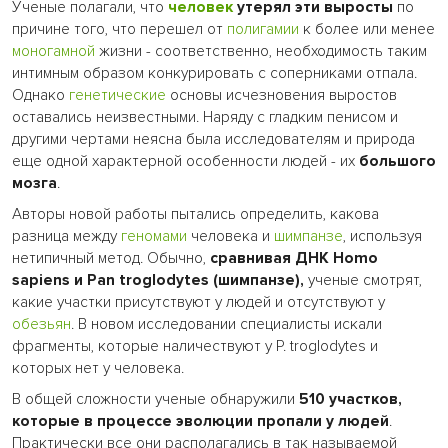
Ученые полагали, что
человек
утерял эти выросты
по
причине того, что перешел от
полигамии
к более или менее
моногамной
жизни - соответственно, необходимость таким
интимным образом конкурировать с соперниками отпала.
Однако
генетические
основы исчезновения выростов
оставались неизвестными. Наряду с гладким пенисом и
другими чертами неясна была исследователям и природа
еще одной характерной особенности людей - их
большого
мозга
.
Авторы новой работы пытались определить, какова
разница между
геномами
человека и
шимпанзе
, используя
нетипичный метод. Обычно,
сравнивая ДНК Homo
sapiens и Pan troglodytes (шимпанзе),
ученые смотрят,
какие участки присутствуют у людей и отсутствуют у
обезьян
. В новом исследовании специалисты искали
фрагменты, которые наличествуют у P. troglodytes и
которых нет у человека.
В общей сложности ученые обнаружили
510 участков,
которые в процессе эволюции пропали у людей
.
Практически все они располагались в так называемой