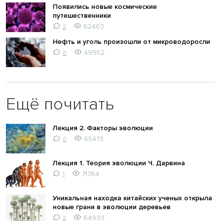
Появились новые космические
путешественники
62463
2
Нефть и уголь произошли от микроводоросли
49952
0
Ещё почитать
Лекция 2. Факторы эволюции
65473
0
Лекция 1. Теория эволюции Ч. Дарвина
71764
1
Уникальная находка китайских ученых открыла
новые грани в эволюции деревьев
64993
2