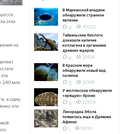
В Марианской впадине
оцессе
обнаружили странное
явление
за этих
30020
0
Тайваньские биологи
доказали наличие
жения на
коллагена в организме
древних ящеров
29934
0
авляет
В Красном море
кстати
обнаружили новый вид
 эти
полипов
 240 млн.
32348
0
У моллюсков обнаружили
«зрящую» броню
и, а одну.
22909
0
енно эти
Лихорадка Эбола
появилась еще в Древних
Афинах
ямой
19790
1
что