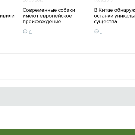
20.08.2013
17.08.2013
Современные собаки
В Китае обнару
дивили
имеют европейское
останки уникаль
происхождение
существа
0
1