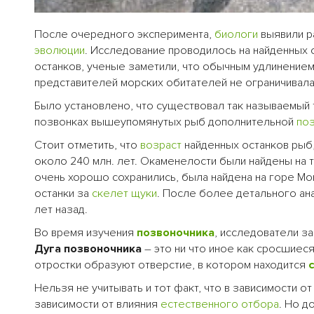
После очередного эксперимента,
биологи
выявили р
эволюции
. Исследование проводилось на найденных 
останков, ученые заметили, что обычным удлинением
представителей морских обитателей не ограничивала
Было установлено, что существовал так называемый 
позвонках вышеупомянутых рыб дополнительной
по
Стоит отметить, что
возраст
найденных останков рыб,
около 240 млн. лет. Окаменелости были найдены на т
очень хорошо сохранились, была найдена на горе Мо
останки за
скелет
щуки
. После более детального ан
лет назад.
Во время изучения
позвоночника
, исследователи за
Дуга позвоночника
– это ни что иное как сросшиес
отростки образуют отверстие, в котором находится
Нельзя не учитывать и тот факт, что в зависимости о
зависимости от влияния
естественного отбора
. Но д