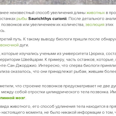
анее неизвестный способ увеличения длины
животных
в пр
останках
рыбы
Saurichthys curionii
. После детального анали
 позвонков или увеличением их количества,
эволюция
этих
сь.
третий путь. К такому выводу биологи пришли после обнару
звоночной
дуги.
 которые изучались учеными из университета Цюриха, сост
ерритории Швейцарии. К примеру, часть останков, которые, 
нте-Сан-Джорджио. Интересно, что сперва биологи приняли
ализа оказалось, что они принадлежат рыбам, жившим более
метили, что строение позвонков предусматривает не две дуг
я между собой отростки цилиндрического тела позвонка. Им
спинной мозг
.
т вида животного, его способ удлинения тела находится в пр
о настоящего момента, не было никакой информации о том, 