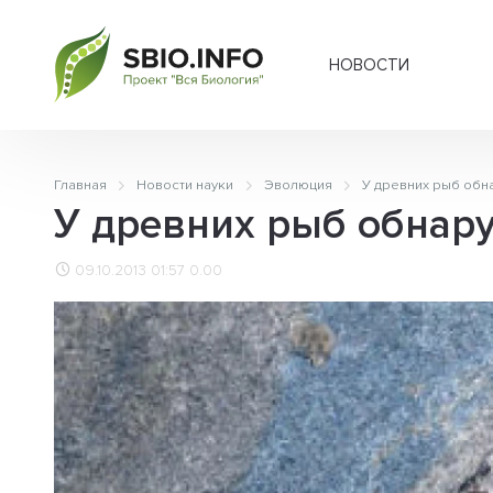
НОВОСТИ
Главная
Новости науки
Эволюция
У древних рыб обн
У древних рыб обнар
09.10.2013 01:57
0.00