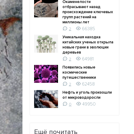
Окаменелости
отбрасывают назад
происхождение ключевых
групп растений на
миллионы лет
66385
2
Уникальная находка
китайских ученых открыла
новые грани в эволюции
деревьев
64981
2
Появились новые
космические
путешественники
62458
2
Нефть и уголь произошли
от микроводоросли
49950
0
Ещё почитать