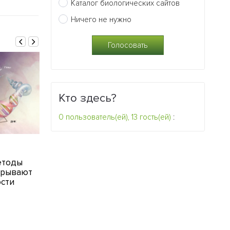
Каталог биологических сайтов
Ничего не нужно
Кто здесь?
0 пользователь(ей), 13 гость(ей)
:
28.12.2009
13.12.2009
етоды
Человек деградирует в
Заселение Аз
крывают
обезьяну
из Индии
сти
1
0