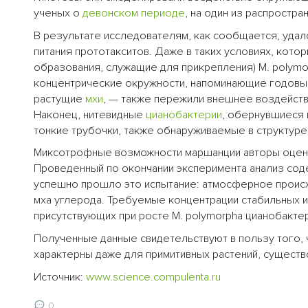
ученых о
девонском периоде
, на один из распростр
В результате исследователям, как сообщается, уда
питания прототакситов. Даже в таких условиях, кот
образования, служащие для прикрепления) M. polymo
концентрические окружности, напоминающие годовы
растущие
мхи
, — также пережили внешнее воздейств
Наконец, нитевидные
цианобактерии
, обернувшиеся
тонкие трубочки, также обнаруживаемые в структуре
Миксотрофные возможности маршанции авторы оцени
Проведенный по окончании эксперимента анализ соде
успешно прошло это испытание: атмосферное проис
мха углерода. Требуемые концентрации стабильных 
присутствующих при росте M. polymorpha цианобакте
Полученные данные свидетельствуют в пользу того,
характерны даже для примитивных растений, существ
Источник:
www.science.compulenta.ru
0