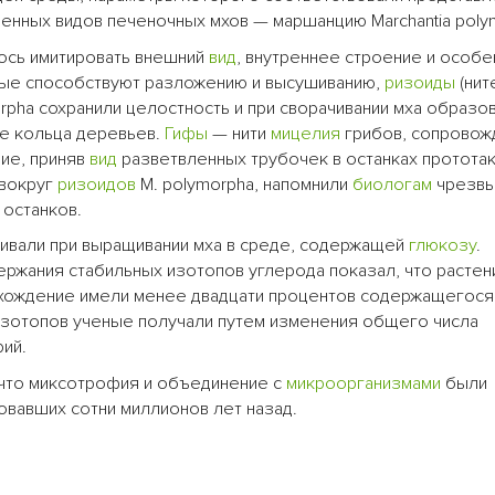
аненных видов печеночных мхов — маршанцию Marchantia poly
лось имитировать внешний
вид
, внутреннее строение и особе
орые способствуют разложению и высушиванию,
ризоиды
(нит
rpha сохранили целостность и при сворачивании мха образо
е кольца деревьев.
Гифы
— нити
мицелия
грибов, сопрово
ие, приняв
вид
разветвленных трубочек в останках прототак
 вокруг
ризоидов
M. polymorpha, напомнили
биологам
чрезвы
 останков.
вали при выращивании мха в среде, содержащей
глюкозу
.
ржания стабильных изотопов углерода показал, что растен
хождение имели менее двадцати процентов содержащегося 
изотопов ученые получали путем изменения общего числа
рий.
 что миксотрофия и объединение с
микроорганизмами
были
овавших сотни миллионов лет назад.