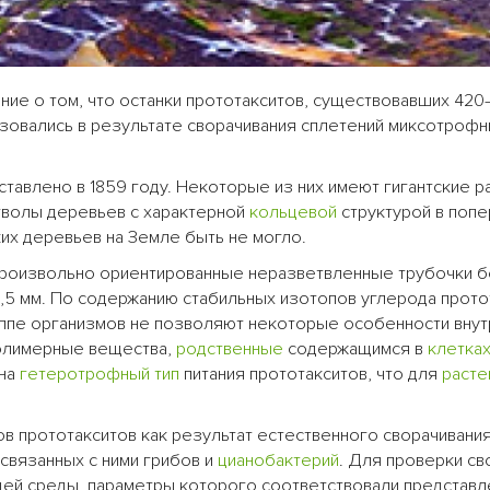
ие о том, что останки прототакситов, существовавших 420
азовались в результате сворачивания сплетений миксотроф
тавлено в 1859 году. Некоторые из них имеют гигантские 
 стволы деревьев с характерной
кольцевой
структурой в поп
ких деревьев на Земле быть не могло.
произвольно ориентированные неразветвленные трубочки 
,5 мм. По содержанию стабильных изотопов углерода прото
группе организмов не позволяют некоторые особенности вну
полимерные вещества,
родственные
содержащимся в
клетка
 на
гетеротрофный
тип
питания прототакситов, что для
расте
в прототакситов как результат естественного сворачивани
связанных с ними грибов и
цианобактерий
. Для проверки св
ей среды, параметры которого соответствовали представ