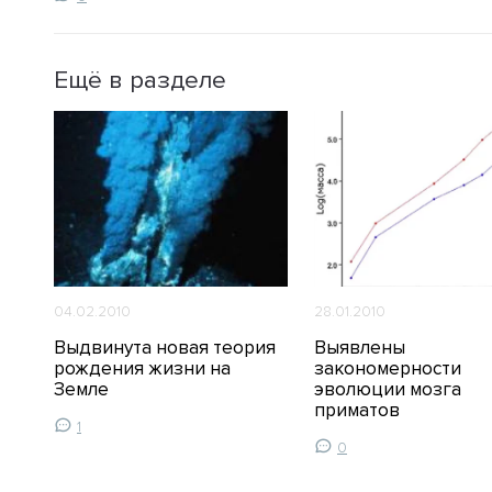
Ещё в разделе
04.02.2010
28.01.2010
Выдвинута новая теория
Выявлены
ое
рождения жизни на
закономерности
Земле
эволюции мозга
приматов
1
0