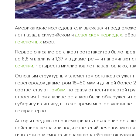
Американские исследователи высказали предположен
лет назад в силурийском и
девонском периодах
, обр
печеночных
мхов.
Первое описание останков прототакситов было предс
до 8,8 м в длину и 1,37 м в диаметре — и напоминают
сечении
. Четыреста миллионов лет назад, однако, та
Основным структурным элементом останков служат 
перегородок диаметром 18–50 мкм и длиной более 2
соответствуют
грибам
, но сразу отнести их к этой 
строения. При анализе останков были обнаружены 
суберину и лигнину; в то же время многое указывает
нехарактерно.
Авторы предлагают рассматривать появление останко
действием ветра или воды сплетений печеночников и 
гипотезы они смоделировали воздействие окружающ