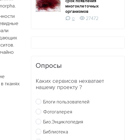
срок появления
morpha.
многоклеточных
организмов
нности
27472
0
евидные
вали
ждающих
ситов.
чайно
Опросы
ие
Каких сервисов нехватает
в тканях
нашему проекту ?
Блоги пользователей
Фотогалерея
Био.Энциклопедия
Библиотека