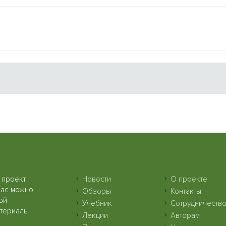
 проект
Новости
О проекте
нас можно
Обзоры
Контакты
ой
Учебник
Сотрудничеств
атериалы
Лекции
Авторам