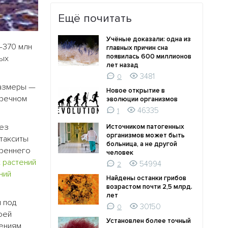
Ещё почитать
Учёные доказали: одна из
–370 млн
главных причин сна
появилась 600 миллионов
ных
лет назад
3481
0
размеры —
Новое открытие в
еречном
эволюции организмов
46335
1
без
Источником патогенных
организмов может быть
такситы
больница, а не другой
треннего
человек
х
растений
54994
2
ний
Найдены останки грибов
возрастом почти 2,5 млрд.
лет
я под
30150
0
оей
Установлен более точный
лениям