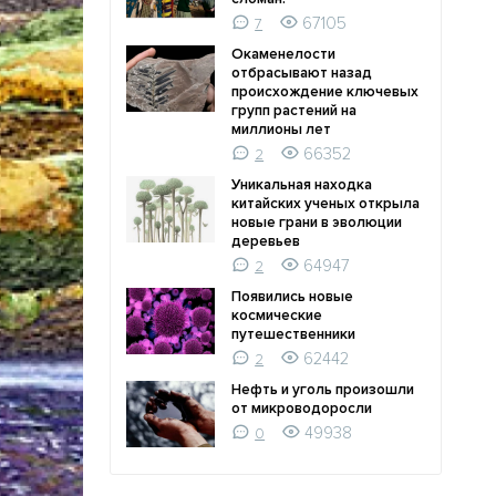
67105
7
Окаменелости
отбрасывают назад
происхождение ключевых
групп растений на
миллионы лет
66352
2
Уникальная находка
китайских ученых открыла
новые грани в эволюции
деревьев
64947
2
Появились новые
космические
путешественники
62442
2
Нефть и уголь произошли
от микроводоросли
49938
0