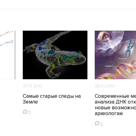
27.01.2010
05.01.2010
Самые старые следы на
Современные м
Земле
анализа ДНК от
новые возможно
1
археологам
1