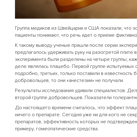
Группа медиков из Швейцарии и США показали, что э
пациенты понимают, что речь идет о приеме фиктивно
К такому выводу ученые пришли после серии экспер
предлагалось удерживать руку на разогретой плите 
эксперимента были разделены на четыре группы, ка
деле являлась плацебо. Первой группе испытуемых о
подробно, третьих, только поставили в известность 
добровольцев, то они «анестезии» не получали.
Результаты исследования удивили специалистов. Дел
второй группе добровольцев. Показатели толерантнос
До настоящего времени считалось, что эффект плаце
ничего о препарате. Сегодня уже ни для кого не се
препаратов, эффективность которых не подтвержден
примеру, гомеопатические средства.