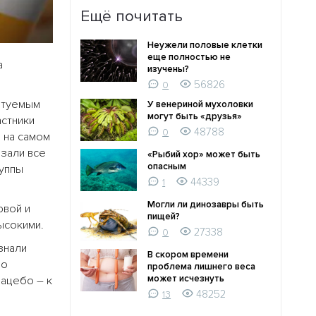
Ещё почитать
Неужели половые клетки
еще полностью не
а
изучены?
56826
0
ытуемым
У венериной мухоловки
могут быть «друзья»
астники
48788
0
я на самом
азали все
«Рыбий хор» может быть
опасным
руппы
44339
1
Могли ли динозавры быть
рвой и
пищей?
ысокими.
27338
0
знали
В скором времени
во
проблема лишнего веса
может исчезнуть
лацебо – к
48252
13