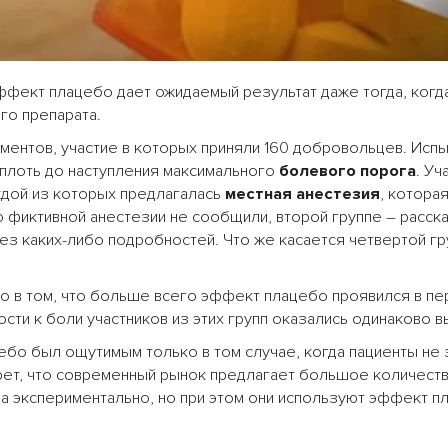
ффект плацебо дает ожидаемый результат даже тогда, когд
го препарата.
иментов, участие в которых приняли 160 добровольцев. Исп
вплоть до наступления максимального
болевого порога
. Уч
ждой из которых предлагалась
местная анестезия
, котора
 фиктивной анестезии не сообщили, второй группе – расск
без каких-либо подробностей. Что же касается четвертой г
о в том, что больше всего эффект плацебо проявился в пе
ти к боли участников из этих групп оказались одинаково в
бо был ощутимым только в том случае, когда пациенты не 
крет, что современный рынок предлагает большое количест
а экспериментально, но при этом они используют эффект п