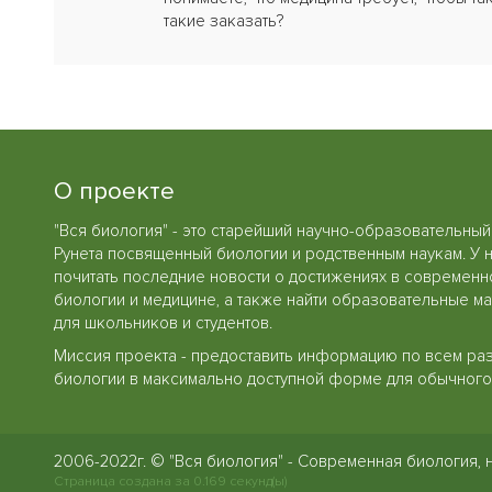
такие заказать?
О проекте
"Вся биология" - это старейший научно-образовательный
Рунета посвященный биологии и родственным наукам. У 
почитать последние новости о достижениях в современн
биологии и медицине, а также найти образовательные м
для школьников и студентов.
Миссия проекта - предоставить информацию по всем ра
биологии в максимально доступной форме для обычного 
2006-2022г. © "Вся биология" - Современная биология, 
Страница создана за 0.169 секунд(ы)