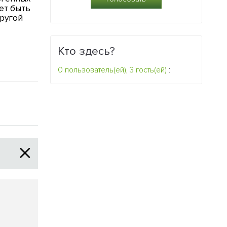
ет быть
против гриппа может
уникальными
другой
быть опасной
2
2
Кто здесь?
0 пользователь(ей), 3 гость(ей)
: