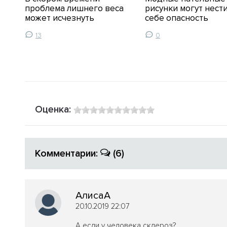
проблема лишнего веса
рисунки могут нести
я
может исчезнуть
себе опасность
13
0
Оценка:
Комментарии:
(6)
АлисаА
20.10.2019 22:07
А если у человека склероз?