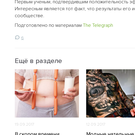
Первым ученым, подтвердившим положительность эфф
Интересным является тот факт, что результаты его 
сообществе.
Подготовлено по материалам
The Telegraph
6
Ещё в разделе
19.09.2017
12.09.2017
В скором времени
Модные нательные