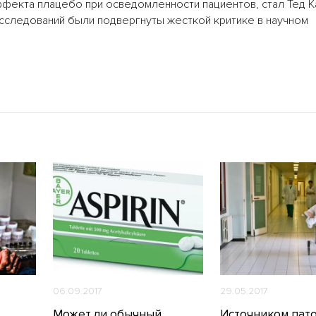
екта плацебо при осведомленности пациентов, стал Тед К
исследований были подвергнуты жесткой критике в научном
06.09.2017
29.05.2017
Может ли обычный
Источником пат