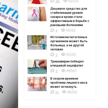
92933
26
Дешевое средство для
стабилизации уровня
сахара в крови стало
эффективным в борьбе с
раковыми болезнями
61033
4
Источником патогенных
организмов может быть
больница, а не другой
человек
55012
2
Триазавирин победил
клещевой энцефалит
49567
9
В скором времени
проблема лишнего веса
может исчезнуть
48252
13