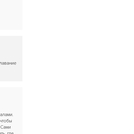
плавание
алами.
 чтобы
 Сами
ть, где