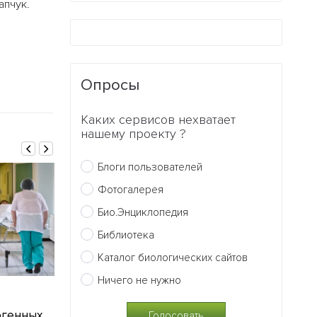
апчук.
Опросы
Каких сервисов нехватает
нашему проекту ?
Блоги пользователей
Фотогалерея
Био.Энциклопедия
Библиотека
Каталог биологических сайтов
Ничего не нужно
04.05.2017
03.04.2017
огенных
Обычная вакцинация
Сироп из кле