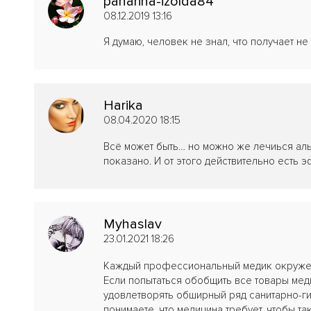
panarina-izolda84
08.12.2019 13:16
Я думаю, человек не знал, что получает не 
Harika
08.04.2020 18:15
Всё может быть… но можно же лечиься аль
показано. И от этого действительно есть 
Myhaslav
23.01.2021 18:26
Каждый профессиональный медик окружен
Если попытаться обобщить все товары меди
удовлетворять обширный ряд санитарно-г
понимаете, что медицина требует, чтобы та