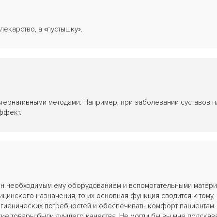
лекарство, а «пустышку».
тернативными методами. Например, при заболевании суставов 
эффект.
 необходимым ему оборудованием и вспомогательными матери
цинского назначения, то их основная функция сводится к тому,
игиенических потребностей и обеспечивать комфорт пациентам.
кие товары были лучшего качества. Не могли бы вы мне подсказа