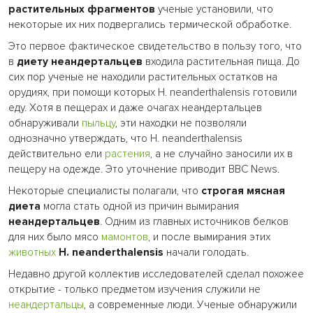
растительных фрагментов
ученые установили, что
некоторые их них подвергались термической обработке.
Это первое фактическое свидетельство в пользу того, что
в
диету неандертальцев
входила растительная пища. До
сих пор ученые не находили растительных остатков на
орудиях, при помощи которых H. neanderthalensis готовили
еду. Хотя в пещерах и даже очагах неандертальцев
обнаруживали
пыльцу
, эти находки не позволяли
однозначно утверждать, что H. neanderthalensis
действительно ели
растения
, а не случайно заносили их в
пещеру на одежде. Это уточнение приводит BBC News.
Некоторые специалисты полагали, что
строгая мясная
диета
могла стать одной из причин вымирания
неандертальцев
. Одним из главных источников белков
для них было мясо
мамонтов
, и после вымирания этих
животных
H. neanderthalensis
начали голодать.
Недавно другой коллектив исследователей сделал похожее
открытие - только предметом изучения служили не
неандертальцы
, а современные люди. Ученые обнаружили