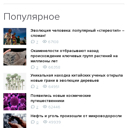
Популярное
Эволюция человека: популярный «стереотип» –
сломан!
67108
7
Окаменелости отбрасывают назад
происхождение ключевых групп растений на
миллионы лет
66358
2
Уникальная находка китайских ученых открыла
новые грани в эволюции деревьев
64951
2
Появились новые космические
путешественники
62446
2
Нефть и уголь произошли от микроводоросли
49939
0