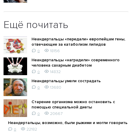
Ещё почитать
Неандертальцы «передали» европейцам гены,
отвечающие за катаболизм липидов
18156
0
Неандертальцы «наградили» современного
человека сахарным диабетом
14832
0
Неандертальцы умели сострадать
13680
0
Старение организма можно остановить с
помощью специальной диеты
20667
0
Неандертальцы, возможно, были рыжими и могли говорить
22182
0