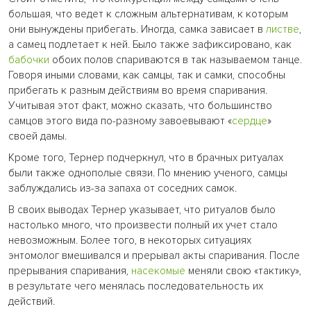
большая, что ведет к сложным альтернативам, к которым
они вынуждены прибегать. Иногда, самка зависает в
листве
,
а самец подлетает к ней. Было также зафиксировано, как
бабочки
обоих полов спариваются в так называемом танце.
Говоря иными словами, как самцы, так и самки, способны
прибегать к разным действиям во время спаривания.
Учитывая этот факт, можно сказать, что большинство
самцов этого вида по-разному завоевывают «
сердце
»
своей дамы.
Кроме того, Тернер подчеркнул, что в брачных ритуалах
были также однополые связи. По мнению ученого, самцы
заблуждались из-за запаха от соседних самок.
В своих выводах Тернер указывает, что ритуалов было
настолько много, что произвести полный их учет стало
невозможным. Более того, в некоторых ситуациях
энтомолог вмешивался и прерывал акты спаривания. После
прерывания спаривания,
насекомые
меняли свою «тактику»,
в результате чего менялась последовательность их
действий.