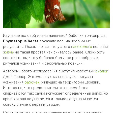
Изучение половой жизни маленькой бабочки-тонкопряда
Phymatopus hecta
показало весьма необычные
результаты. Оказывается, что у этого
насекомого
половая
жизнь
не такая простая как считалось ранее. Сложность
состоит в том, что у бабочек большое разнообразие
ритуалов ухаживания и сексуальных позиций.
Автором нового исследования выступил известный
биолог
Джон Тернер. Энтомолог детально изучил ритуалы
ухаживания
бабочек
, живущих на территории Евразии.
Интересно, что представители этого семейства
спариваются так: самка испускает определенный запах, но
при этом она не двигается и только тогда начинается
совокупление с первым самцом.
Стоит отметить, что конкуренция между самцами очень