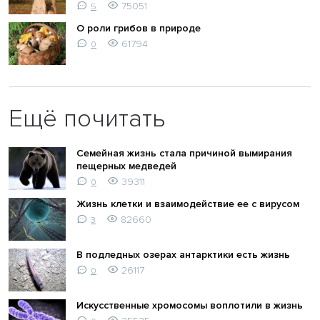
75051
5
О роли грибов в природе
61794
0
Ещё почитать
Семейная жизнь стала причиной вымирания
пещерных медведей
39311
0
Жизнь клетки и взаимодействие ее с вирусом
82660
3
В подледных озерах антарктики есть жизнь
26117
0
Искусственные хромосомы воплотили в жизнь