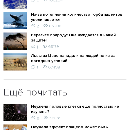
100294
2
Из-за потепления количество горбатых китов
увеличивается
86208
2
Берегите природу! Она нуждается в нашей
защите!
68179
1
Львы из Цаво нападали на людей не из-за
погодных условий
67498
1
Ещё почитать
Неужели половые клетки еще полностью не
изучены?
56839
0
Неужели эффект плацебо может быть