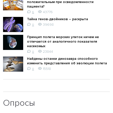
положительным при осведомленности
пациента?
43776
6
Тайна генов-двойников – раскрыта
39698
0
Принцип полета морских улиток ничем не
отличается от аналогичного показателя
насекомых
23844
0
Найдены останки динозавра способного
изменить представления об эволюции полета
15518
0
Опросы