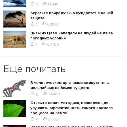
86148
2
Берегите природу! Она нуждается в нашей
защите!
68150
1
Львы из Цаво нападали на людей не из-за
погодных условий
67460
1
Ещё почитать
В человеческом организме «живут» гены
мельчайших на Земле существ
34469
0
Открыта новая методика, позволяющая
улучшить эффективность самого важного
процесса на Земле
21532
0