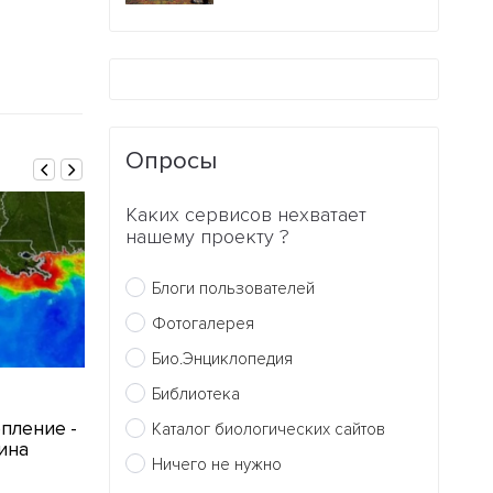
Опросы
Каких сервисов нехватает
нашему проекту ?
Блоги пользователей
Фотогалерея
Био.Энциклопедия
Библиотека
05.05.2010
30.04.2010
пление -
Утечка нефти в
Ананас - ист
Каталог биологических сайтов
ина
Мексиканском заливе
энергии
Ничего не нужно
4
0