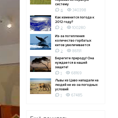
систему
340398
6
Как изменится погода к
2012 году?
100280
2
Из-за потепления
количество горбатых
китов увеличивается
86191
2
Берегите природу! Она
нуждается в нашей
защите!
68169
1
Львы из Цаво нападали на
людей не из-за погодных
условий
67485
1