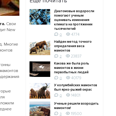
Ещё почитать
Диатомовые водоросли
помогают ученым
оценивать изменения
та.
Свои
климата на протяжении
тысячелетий
одит New
4774
0
Найден метод точного
д. Многие
определения веса
монтов
мамонтов
23837
2
Какова же была роль
тонны
мамонтов в жизни
 мамонтов
первобытных людей
содержания
40179
0
У колумбийских мамонтов
был ярко-рыжий окрас
оторые
14801
0
Для
дложили
Ученые решили возродить
мамонтов!
леднее
19500
3