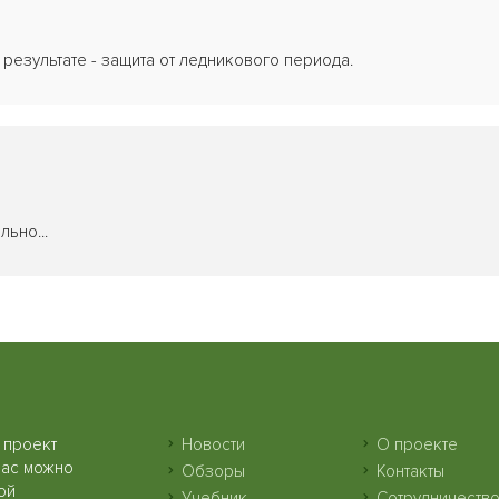
в результате - защита от ледникового периода.
льно...
 проект
Новости
О проекте
нас можно
Обзоры
Контакты
ой
Учебник
Сотрудничеств