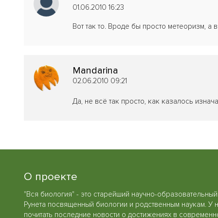
01.06.2010 16:23
Вот так то. Вроде бы просто метеоризм, а 
Mandarina
02.06.2010 09:21
Да, не всё так просто, как казалось изнача
О проекте
"Вся биология" - это старейший научно-образовательный
Рунета посвященный биологии и родственным наукам. У 
почитать последние новости о достижениях в современн