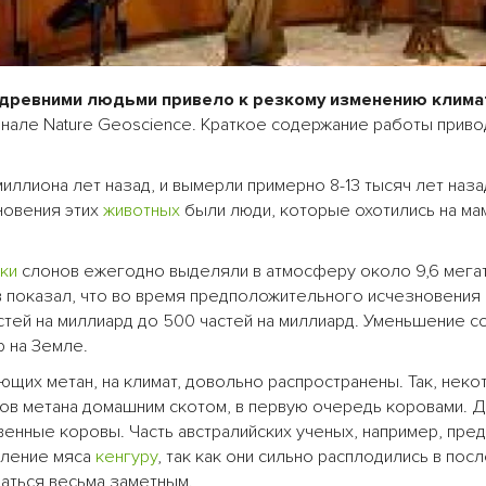
древними людьми привело к резкому изменению клима
рнале Nature Geoscience. Краткое содержание работы прив
иллиона лет назад, и вымерли примерно 8-13 тысяч лет наза
новения этих
животных
были люди, которые охотились на ма
ки
слонов ежегодно выделяли в атмосферу около 9,6 мега
ов показал, что во время предположительного исчезновения
астей на миллиард до 500 частей на миллиард. Уменьшение 
 на Земле.
щих метан, на климат, довольно распространены. Так, нек
сов метана домашним скотом, в первую очередь коровами. 
венные коровы. Часть австралийских ученых, например, пре
бление мяса
кенгуру
, так как они сильно расплодились в пос
заться весьма заметным.