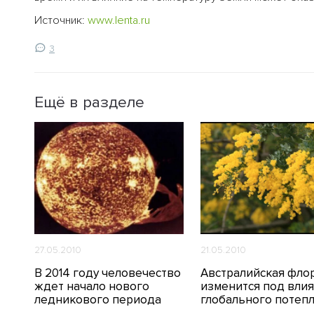
Источник:
www.lenta.ru
3
Ещё в разделе
27.05.2010
21.05.2010
В 2014 году человечество
Австралийская фло
ь в
ждет начало нового
изменится под вли
ледникового периода
глобального потеп