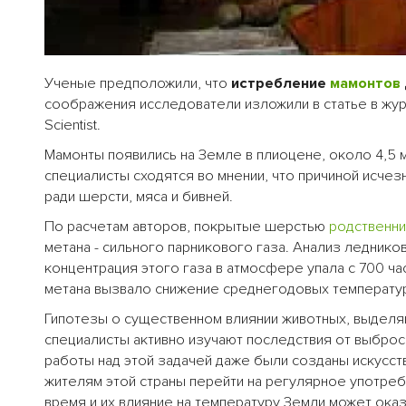
Ученые предположили, что
истребление
мамонтов
соображения исследователи изложили в статье в жу
Scientist.
Мамонты появились на Земле в плиоцене, около 4,5 м
специалисты сходятся во мнении, что причиной исчез
ради шерсти, мяса и бивней.
По расчетам авторов, покрытые шерстью
родственни
метана - сильного парникового газа. Анализ ледник
концентрация этого газа в атмосфере упала с 700 ч
метана вызвало снижение среднегодовых температур
Гипотезы о существенном влиянии животных, выделяю
специалисты активно изучают последствия от выбро
работы над этой задачей даже были созданы искусст
жителям этой страны перейти на регулярное употре
время и их влияние на температуру Земли может ока