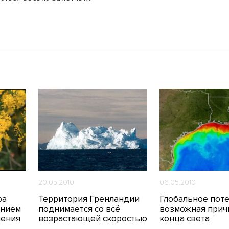
20.05.2010
06.05.2010
ра
Территория Гренландии
Глобальное поте
янием
поднимается со всё
возможная прич
ления
возрастающей скоростью
конца света