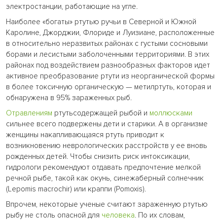
электростанции, работающие на угле.
Наиболее «богаты» ртутью ручьи в Северной и Южной
Каролине, Джорджии, Флориде и Луизиане, расположенные
в относительно неразвитых районах с густыми сосновыми
борами и лесистыми заболоченными территориями. В этих
районах под воздействием разнообразных факторов идет
активное преобразование ртути из неорганической формы
в более токсичную органическую — метилртуть, которая и
обнаружена в 95% зараженных рыб.
Отравлениям
ртутьсодержащей рыбой и
моллюсками
сильнее всего подвержены дети и старики. А в организме
женщины накапливающаяся ртуть приводит к
возникновению неврологических расстройств у ее вновь
рожденных детей. Чтобы снизить риск интоксикации,
гидрологи рекомендуют отдавать предпочтение мелкой
речной рыбе, такой как окунь, синежаберный солнечник
(Lepomis macrochir) или краппи (Pomoxis).
Впрочем, некоторые ученые считают зараженную ртутью
рыбу не столь опасной для
человека
. По их словам,