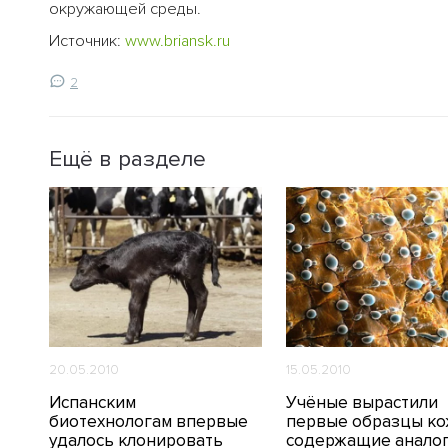
окружающей среды.
Источник:
www.briansk.ru
2
Ещё в разделе
20.05.2010
15.05.2010
вый
Испанским
Учёные вырастили
биотехнологам впервые
первые образцы ко
удалось клонировать
содержащие анало