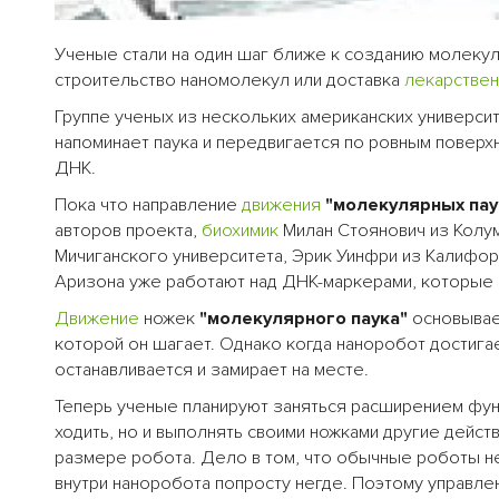
Ученые стали на один шаг ближе к созданию молекул
строительство наномолекул или доставка
лекарстве
Группе ученых из нескольких американских универси
напоминает паука и передвигается по ровным поверх
ДНК.
Пока что направление
движения
"молекулярных пау
авторов проекта,
биохимик
Милан Стоянович из Колум
Мичиганского университета, Эрик Уинфри из Калифор
Аризона уже работают над ДНК-маркерами, которые н
Движение
ножек
"молекулярного паука"
основывает
которой он шагает. Однако когда наноробот достигае
останавливается и замирает на месте.
Теперь ученые планируют заняться расширением функ
ходить, но и выполнять своими ножками другие действ
размере робота. Дело в том, что обычные роботы не
внутри наноробота попросту негде. Поэтому управле