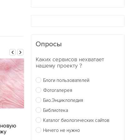
Опросы
Каких сервисов нехватает
нашему проекту ?
Блоги пользователей
Фотогалерея
Био.Энциклопедия
Библиотека
16.04.2010
12.04.2010
Каталог биологических сайтов
 новую
Ученым удалось избавить
Ученые откры
Ничего не нужно
ожу
эмбрион от
цыплят, напо
митохондриальной
самцов, напо