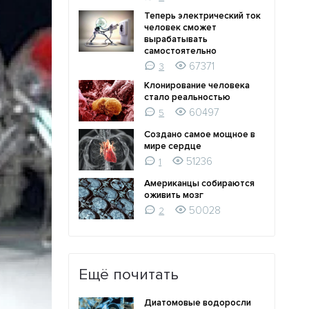
Теперь электрический ток
человек сможет
вырабатывать
самостоятельно
67371
3
Клонирование человека
стало реальностью
60497
5
Создано самое мощное в
мире сердце
51236
1
Американцы собираются
оживить мозг
50028
2
Ещё почитать
Диатомовые водоросли