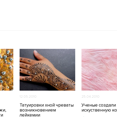
12.05.2010
25.04.2010
Татуировки хной чреваты
Ученые создали
жи,
возникновением
искуственную к
ги
лейкемии