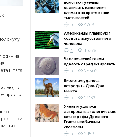
помогают ученым
оценивать изменения
климата на протяжении
ак
тысячелетий
4763
0
Американцы планируют
 молекулу
создать искусственного
человека
46379
3
л один из
Человеческий геном
из
удалось отредактировать
тета штата
25503
0
Биологам удалось
возродить Джа-Джа
остью, по
Бинкса
он просто
24163
0
Ученым удалось
лько
датировать экологические
катастрофы Древнего
 крохотном
Египта необычным
ормацию
способом
31153
0