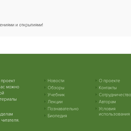
ениями и открытиями!
 проект
Новости
О проекте
нас можно
Обзоры
Контакты
ой
Учебник
Сотрудничеств
атериалы
Лекции
Авторам
Познавательно
Условия
зделам
использования
Биопедия
читателя.