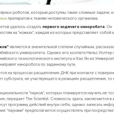
ярных роботов, которым доступны такие сложные задачи, к
нных
препаратов к тканям человеческого организма.
тетов удалось создать
первого ходячего наноробота
. Он
ностям на "ножках", каждая из которых представляет собой
ков"
является в значительной степени случайным, рассказа
бийского университета. Однако его коллеги Нильс Уолтер 
нийского технологического института и Хао Ян из Универси
аправят наноробота по заданному пути.
ся на процессах расщепления ДНК при контакте с поверхн
т субстрата, не участвующего в реакциях расщепления, то 
циональности "пауков", которых планируется научить не то
ия, передает The Scientist. Сложность здесь заключается в
сут программу действий внутри себя, однако записать инф
ние "пауками" предполагается осуществлять при посредстве