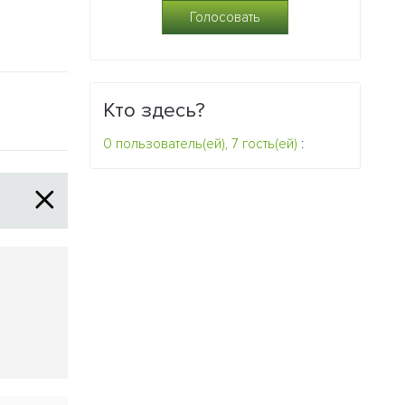
болезни
самок
0
0
Кто здесь?
0 пользователь(ей), 7 гость(ей)
: