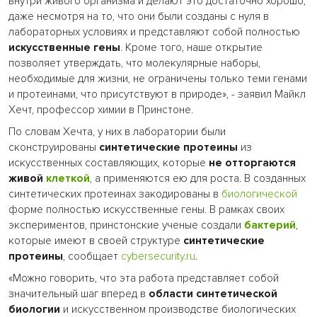
внутри живого организма и делают это достаточно хорошо,
даже несмотря на то, что они были созданы с нуля в
лабораторных условиях и представляют собой полностью
искусственные гены
. Кроме того, наше открытие
позволяет утверждать, что молекулярные наборы,
необходимые для жизни, не ограничены только теми генами
и протеинами, что присутствуют в природе», - заявил Майкл
Хечт, профессор химии в Принстоне.
По словам Хечта, у них в лаборатории были
сконструированы
синтетические протеины
из
искусственных составляющих, которые
не отторгаются
живой
клеткой
, а применяются ею для роста. В созданных
синтетических протеинах закодированы в
биологической
форме полностью искусственные гены. В рамках своих
экспериментов, принстонские ученые создали
бактерий
,
которые имеют в своей структуре
синтетические
протеины
, сообщает
cybersecurity.ru
.
«Можно говорить, что эта работа представляет собой
значительный шаг вперед в
области синтетической
биологии
и искусственном производстве биологических