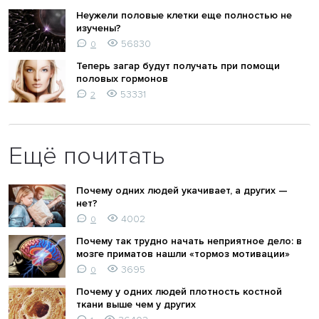
Неужели половые клетки еще полностью не
изучены?
56830
0
Теперь загар будут получать при помощи
половых гормонов
53331
2
Ещё почитать
Почему одних людей укачивает, а других —
нет?
4002
0
Почему так трудно начать неприятное дело: в
мозге приматов нашли «тормоз мотивации»
3695
0
Почему у одних людей плотность костной
ткани выше чем у других