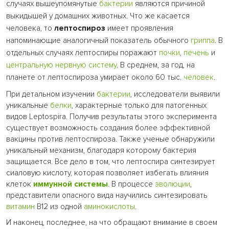
случаях вышеупомянутые
бактерии
являются причиной
выкидышей у домашних животных. Что же касается
человека, то
лептоспироз
имеет проявления
напоминающие аналогичный показатель обычного
гриппа
. В
отдельных случаях лептоспиры поражают
почки
,
печень
и
центральную нервную систему
. В среднем, за год, на
планете от лептоспироза умирает около 60 тыс.
человек
.
При детальном изучении
бактерии
, исследователи выявили
уникальные
белки
, характерные только для патогенных
видов Leptospira. Получив результаты этого эксперимента
существует возможность создания более эффективной
вакцины против лептоспироза. Также ученые обнаружили
уникальный механизм, благодаря которому бактерия
защищается. Все дело в том, что лептоспира синтезирует
сиаловую кислоту, которая позволяет избегать влияния
клеток
иммунной системы
. В процессе
эволюции
,
представители опасного вида научились синтезировать
витамин
В12 из одной
аминокислоты
.
И наконец, последнее, на что обращают внимание в своем