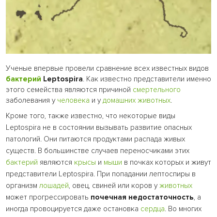
Ученые впервые провели сравнение всех известных видов
бактерий
Leptospira
. Как известно представители именно
этого семейства являются причиной
смертельного
заболевания у
человека
и у
домашних животных
.
Кроме того, также известно, что некоторые виды
Leptospira не в состоянии вызывать развитие опасных
патологий. Они питаются продуктами распада живых
существ. В большинстве случаев переносчиками этих
бактерий
являются
крысы
и
мыши
в почках которых и живут
представители Leptospira. При попадании лептоспиры в
организм
лошадей
, овец, свиней или коров у
животных
может прогрессировать
почечная недостаточность
, а
иногда провоцируется даже остановка
сердца
. Во многих