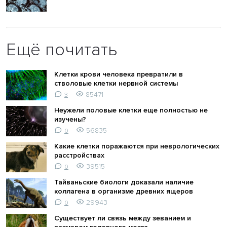
Ещё почитать
Клетки крови человека превратили в
стволовые клетки нервной системы
85471
3
Неужели половые клетки еще полностью не
изучены?
56835
0
Какие клетки поражаются при неврологических
расстройствах
39515
0
Тайваньские биологи доказали наличие
коллагена в организме древних ящеров
29943
0
Существует ли связь между зеванием и