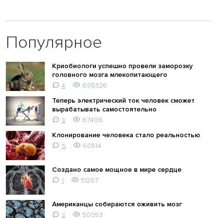
Популярное
Криобиологи успешно провели заморозку
головного мозга млекопитающего
698326
4
Теперь электрический ток человек сможет
вырабатывать самостоятельно
67406
3
Клонирование человека стало реальностью
60514
5
Создано самое мощное в мире сердце
51267
1
Американцы собираются оживить мозг
50053
2