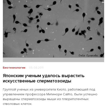
Биотехнологии
05.08.2011
Японским ученым удалось вырастить
искусственные сперматозоиды
Группой ученых из университета Киото, работающей под
управлением профессора Митинори Сайто, были успешно
выращены сперматозоиды мыши из плюрипотентных
стволовых клеток.